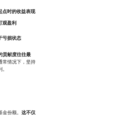
起点时的收益表现
可观盈利
于亏损状态
的贡献度往往最
通常情况下，坚持
利。
基金份额。
这不仅