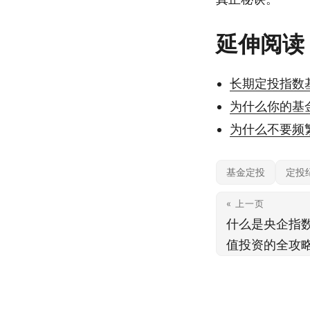
延伸阅读
长期定投指数
为什么你的基
为什么不要频
基金定投
定投
« 上一页
什么是央企指
值投资的全攻