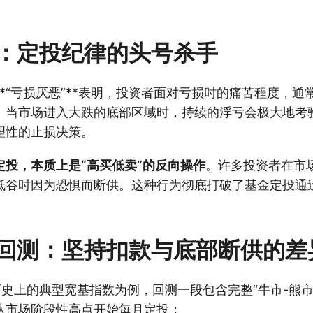
：定投纪律的头号杀手
*“亏损厌恶”**表明，投资者面对亏损时的痛苦程度，通
。当市场进入大跌的底部区域时，持续的浮亏会极大地考
理性的止损决策。
定投，本质上是“高买低卖”的反向操作
。许多投资者在市
低谷时因为恐惧而断供。这种行为彻底打破了基金定投通
。
回测：坚持扣款与底部断供的差
史上的典型宽基指数为例，回测一段包含完整“牛市-熊市
从市场阶段性高点开始每月定投：