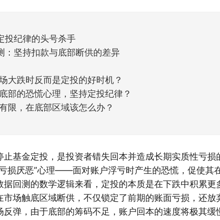
他点个赞。晚些时候，我会按点赞数量挑选5个比较
定投纪律的头号杀手
测：坚持扣款与底部断供的差异
场大跌时反而是定投的好时机？
底部的恐慌心理，坚持定投纪律？
有限，在底部区域该怎么办？
停止基金定投，是投资者错失回本并造成长期实质性亏损
“亏损厌恶”心理——面对账户浮亏时产生的恐慌，促使其
数据回测的数学逻辑来看，定投的本质是在下跌中积累更
在市场触底区域断供，不仅锁定了前期的账面亏损，还放
场反弹，由于底部的筹码不足，账户回本的速度将极其缓