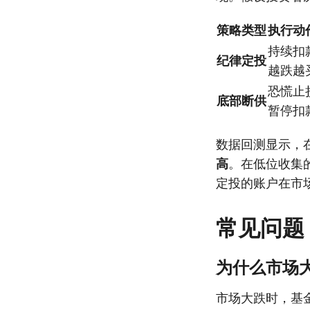
策略类型
执行动
持续扣
纪律定投
越跌越
恐慌止
底部断供
暂停扣
数据回测显示，
高
。在低位收集
定投的账户在市
常见问题
为什么市场
市场大跌时，基