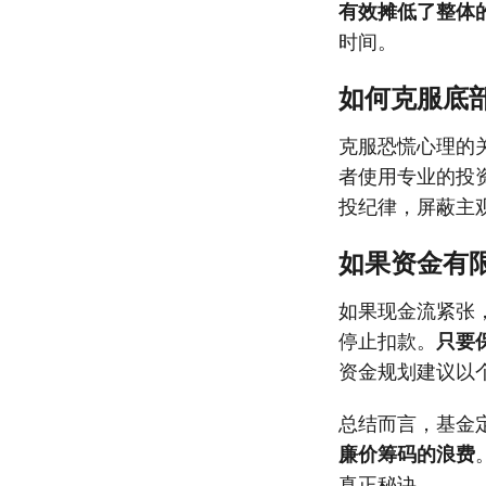
有效摊低了整体
时间。
如何克服底
克服恐慌心理的关
者使用专业的投
投纪律，屏蔽主
如果资金有
如果现金流紧张
停止扣款。
只要
资金规划建议以
总结而言，基金
廉价筹码的浪费
真正秘诀。