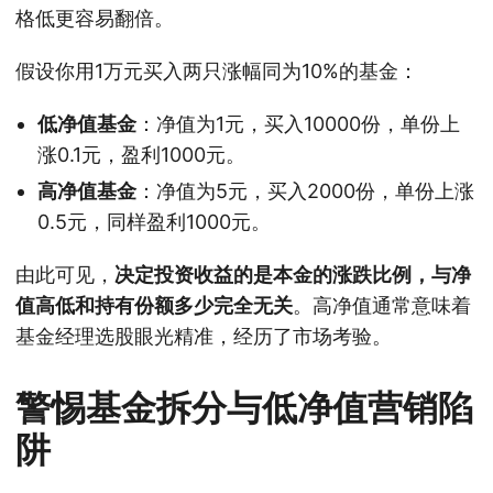
格低更容易翻倍。
假设你用1万元买入两只涨幅同为10%的基金：
低净值基金
：净值为1元，买入10000份，单份上
涨0.1元，盈利1000元。
高净值基金
：净值为5元，买入2000份，单份上涨
0.5元，同样盈利1000元。
由此可见，
决定投资收益的是本金的涨跌比例，与净
值高低和持有份额多少完全无关
。高净值通常意味着
基金经理选股眼光精准，经历了市场考验。
警惕基金拆分与低净值营销陷
阱