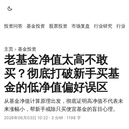
投资问答
基金投资
股票投资
市场复盘
行业研究
行业
主页
基金投资
»
老基金净值太高不敢
买？彻底打破新手买基
金的低净值偏好误区
从基金净值计算原理出发，彻底证明高净值不代表未
来涨幅小，帮新手戒除只买便宜基金的盲目心理。
2026年06月03日 10:22
·
3 分钟
·
1198 字