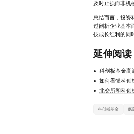
及时止损而非机
总结而言，投资
过剖析企业基本
技成长红利的同
延伸阅读
科创板基金高
如何看懂科创
北交所和科创
科创板基金
底