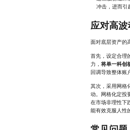
冲击，进而引
应对高波
面对底层资产的
首先，设定合理
力，
将单一科创板
回调导致整体账
其次，采用网格
动。网格化定投
在市场非理性下
能有效克服人性
常见问题