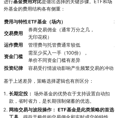
进行
基金费用对比
是做出选择的关键步骤。ETF和场
外基金的费用结构各有侧重：
费用与特性
ETF基金（场内）
券商交易佣金（通常万分之几，
交易费用
无印花税）
运作费用
管理费与托管费通常较低
需至少买入一手（100份），
资金门槛
单价不同资金门槛有差异
投资纪律
容易受行情波动影响产生频繁交易的冲动
基于上述差异，策略选择逻辑也有所区分：
长期定投：
场外基金的优势在于支持设置自动扣
款，省时省力，是长期强制储蓄的优选。
网格交易与波段操作：
ETF基金是此类策略的首选
工具
。得益于极低的交易佣金和实时成交的特性，