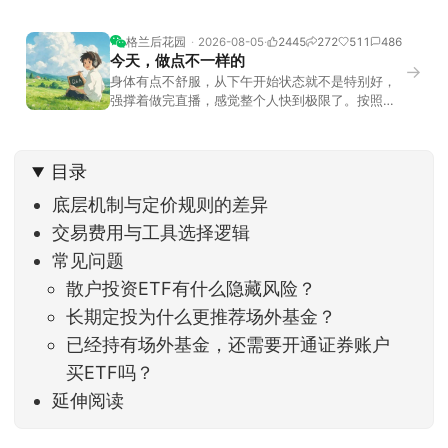
格兰后花园
2026-08-05
2445
272
511
486
今天，做点不一样的
→
身体有点不舒服，从下午开始状态就不是特别好，
强撑着做完直播，感觉整个人快到极限了。按照平
时的习惯，今天还应该是回答直播过程中，大家留
言问的问题。不过我想换一种方法，按大家的需求
解答。留言区照常开放，有什么关于市场今的问
目录
题，可以直接留言。如果别人问的问题正好是你想
问的，可以给他点个赞。晚些时候，我会按点赞数
底层机制与定价规则的差异
量挑选5个比较
交易费用与工具选择逻辑
常见问题
散户投资ETF有什么隐藏风险？
长期定投为什么更推荐场外基金？
已经持有场外基金，还需要开通证券账户
买ETF吗？
延伸阅读