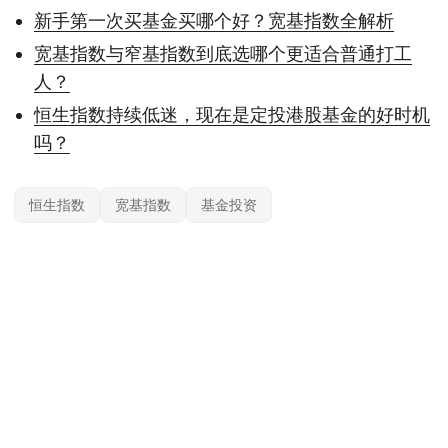
新手第一次买基金买哪个好？宽基指数全解析
宽基指数与窄基指数到底选哪个更适合普通打工
人？
恒生指数持续低迷，现在是定投港股基金的好时机
吗？
恒生指数
宽基指数
基金投资
本站内容基于公开信息整理，仅供参考，不构成任何投资建议。投资有风险，据
此操作风险自担；具体产品与规则以官方及监管最新披露为准。
© 2026
约投顾
— 专业投资顾问平台