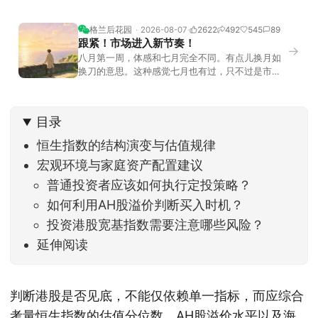
格兰后花园
2026-08-07
2622
492
545
89
跟紧！市场进入新节奏！
→
八月第一周，体感和七月完全不同。有点儿换月如
换刀的意思。这种感觉七月也有过，只不过是市场
开始往下走。当时最难受的是什么？很多前期最强
的科技方向连续杀估值、杀情绪，跌幅放在整个A股
历史都排得上号。很多同学人被折磨到根本没有打
目录
开账户的勇气。8月伊始，在这立秋的节气反倒让大
家感受到了春天般的暖风。指数涨了百点，交易额
恒生指数的结构演变与估值规律
回暖到2
宏观环境与家庭资产配置建议
普通投资者应该如何执行定投策略？
如何利用AH股溢价判断买入时机？
投资港股宽基指数需要注意哪些风险？
延伸阅读
判断港股是否见底，不能仅依赖单一指标，而应综合
考量恒生指数的估值分位数、AH股溢价水平以及海