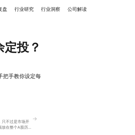
复盘
行业研究
行业洞察
公司解读
余定投？
手把手教你设定每
→
，只不过是市场开
幅放在整个A股历史
节气反倒让大家感受