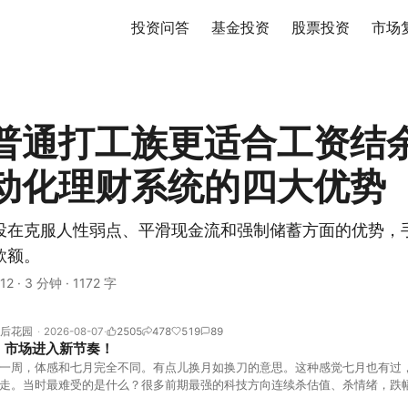
投资问答
基金投资
股票投资
市场
普通打工族更适合工资结
动化理财系统的四大优势
投在克服人性弱点、平滑现金流和强制储蓄方面的优势，
款额。
12
·
3 分钟
·
1172 字
后花园
2026-08-07
2505
478
519
89
！市场进入新节奏！
一周，体感和七月完全不同。有点儿换月如换刀的意思。这种感觉七月也有过
走。当时最难受的是什么？很多前期最强的科技方向连续杀估值、杀情绪，跌
上号。很多同学人被折磨到根本没有打开账户的勇气。8月伊始，在这立秋的