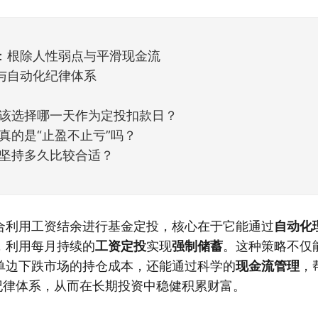
天般的暖风。指数涨了百点，交易额回暖到2
：根除人性弱点与平滑现金流
与自动化纪律体系
该选择哪一天作为定投扣款日？
真的是“止盈不止亏”吗？
坚持多久比较合适？
合利用工资结余进行基金定投，核心在于它能通过
自动化
，利用每月持续的
工资定投
实现
强制储蓄
。这种策略不仅
单边下跌市场的持仓成本，还能通过科学的
现金流管理
，
的纪律体系，从而在长期投资中稳健积累财富。