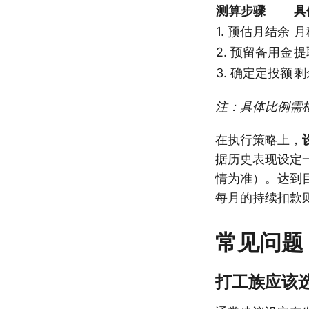
测算步骤
具
1. 预估月结余
月
2. 预留备用金
提
3. 确定定投额
剩
注：具体比例需
在执行策略上，
据历史表现设定
情为准）。达到目
每月的持续扣款
常见问题
打工族应该