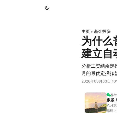
主页
基金投资
»
为什么
建立自
分析工资结余定
月的最优定投扣
2026年06月03日 10:
格兰
跟紧
八月第
始往下
都排得