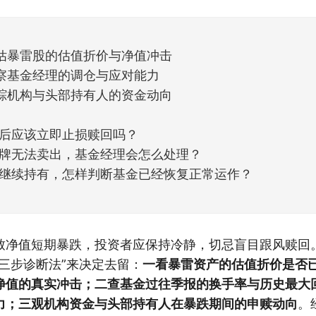
天般的暖风。指数涨了百点，交易额回暖到2
估暴雷股的估值折价与净值冲击
察基金经理的调仓与应对能力
踪机构与头部持有人的资金动向
后应该立即止损赎回吗？
牌无法卖出，基金经理会怎么处理？
继续持有，怎样判断基金已经恢复正常运作？
致净值短期暴跌，投资者应保持冷静，切忌盲目跟风赎回
三步诊断法”来决定去留：
一看暴雷资产的估值折价是否
净值的真实冲击；二查基金过往季报的换手率与历史最大
力；三观机构资金与头部持有人在暴跌期间的申赎动向
。