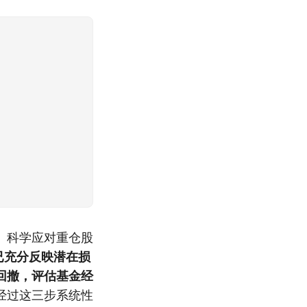
。科学应对重仓股
已充分反映潜在损
回撤，评估基金经
经过这三步系统性