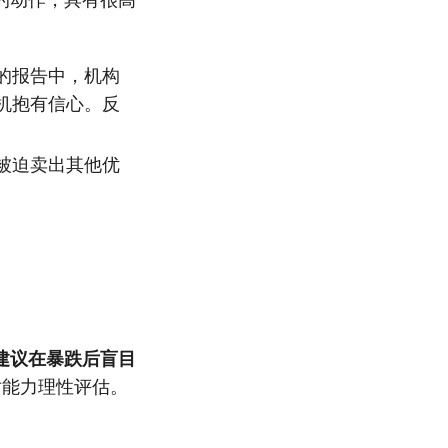
的报告中，机构
机抱有信心。反
被迫卖出其他优
建议在暴跌后盲目
对能力理性评估。