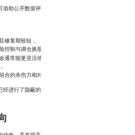
可借助公开数据评
且修复期较短，
险控制与调仓换股能力较强
金通常能更灵活地剥离风险资产；
，
组合的杀伤力相对有限
已经进行了隐蔽的
向
的动作，具有很高