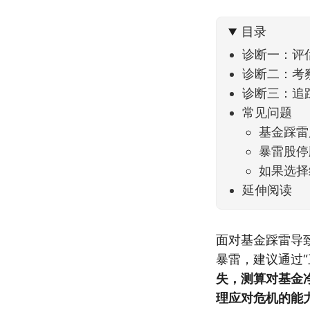
到了春
目录
诊断一：评
诊断二：考
诊断三：追
常见问题
基金踩雷
暴雷股停
如果选择
延伸阅读
面对基金踩雷导
暴雷，建议通过“
失，测算对基金
理应对危机的能