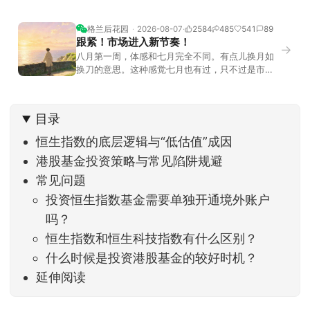
格兰后花园
2026-08-07
2584
485
541
89
跟紧！市场进入新节奏！
→
八月第一周，体感和七月完全不同。有点儿换月如
换刀的意思。这种感觉七月也有过，只不过是市场
开始往下走。当时最难受的是什么？很多前期最强
的科技方向连续杀估值、杀情绪，跌幅放在整个A股
历史都排得上号。很多同学人被折磨到根本没有打
目录
开账户的勇气。8月伊始，在这立秋的节气反倒让大
家感受到了春天般的暖风。指数涨了百点，交易额
恒生指数的底层逻辑与“低估值”成因
回暖到2
港股基金投资策略与常见陷阱规避
常见问题
投资恒生指数基金需要单独开通境外账户
吗？
恒生指数和恒生科技指数有什么区别？
什么时候是投资港股基金的较好时机？
延伸阅读