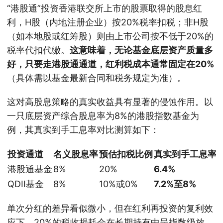
“港股通”投资香港联交所上市的股票取得的股息红
利，H股（内地注册企业）按20%税率扣税；非H股
（如本地股或红筹股）则由上市公司按不低于20%的
税率代扣代缴。
这意味着，无论基金底层资产质量多
好，只要走港股通通道，红利税成本通常固定在20%
（具体需以基金最新合同和税务规定为准）。
这对高股息策略的真实收益具有显著的侵蚀作用。以
一只底层资产综合股息率为8%的港股指数基金为
例，其真实到手工息率对比测算如下：
投资通道
名义股息率
预估扣税比例
真实到手工息率
港股通基金
8%
20%
6.4%
QDII基金
8%
10%或0%
7.2%至8%
单次分红的差异看似微小，但在红利再投资的复利效
应下，20%的税收损耗会在长期持有中呈指数级放