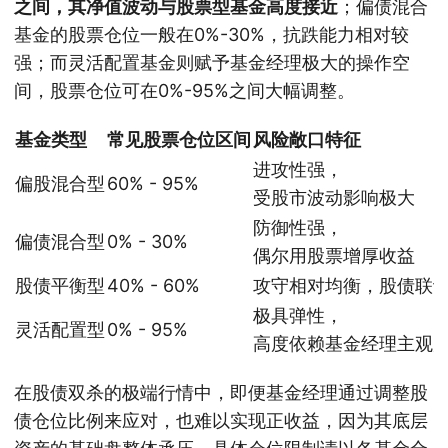
之间，其净值波动与股票型基金高度接近
；偏债混合
基金的股票仓位一般在0%-30%，抗跌能力相对较
强；而灵活配置基金则赋予基金经理极大的操作空
间，股票仓位可在0%-95%之间大幅调整。
基金类型
常见股票仓位区间
风险敞口特征
进攻性强，
偏股混合型
60% - 95%
受股市波动影响极大
防御性强，
偏债混合型
0% - 30%
偶尔用股票增厚收益
股债平衡型
40% - 60%
攻守相对均衡，股债联
极具弹性，
灵活配置型
0% - 95%
高度依赖基金经理主观
在股债双杀的极端行情中，即便基金经理通过调整股
债仓位比例来应对，也难以实现正收益，因为其底层