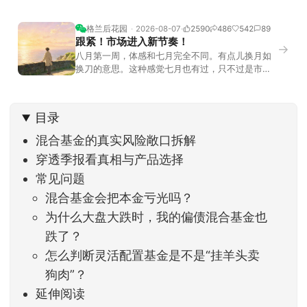
格兰后花园
2026-08-07
2590
486
542
89
跟紧！市场进入新节奏！
→
八月第一周，体感和七月完全不同。有点儿换月如
换刀的意思。这种感觉七月也有过，只不过是市场
开始往下走。当时最难受的是什么？很多前期最强
的科技方向连续杀估值、杀情绪，跌幅放在整个A股
历史都排得上号。很多同学人被折磨到根本没有打
目录
开账户的勇气。8月伊始，在这立秋的节气反倒让大
家感受到了春天般的暖风。指数涨了百点，交易额
混合基金的真实风险敞口拆解
回暖到2
穿透季报看真相与产品选择
常见问题
混合基金会把本金亏光吗？
为什么大盘大跌时，我的偏债混合基金也
跌了？
怎么判断灵活配置基金是不是“挂羊头卖
狗肉”？
延伸阅读