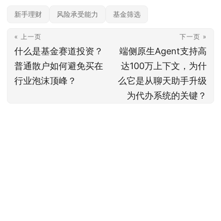
新手理财
风险承受能力
基金筛选
« 上一页
下一页 »
什么是基金赛道投资？
端侧原生Agent支持高
普通散户如何避免买在
达100万上下文，为什
行业泡沫顶峰？
么它是从聊天助手升级
为代办系统的关键？
本站内容基于公开信息整理，仅供参考，不构成任何投资建议。投资有风险，据
此操作风险自担；具体产品与规则以官方及监管最新披露为准。
© 2026
约投顾
— 专业投资顾问平台