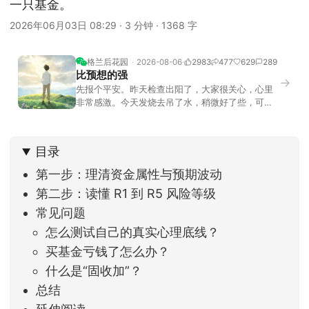
一只基金。
2026年06月03日 08:29
·
3 分钟
·
1368 字
格兰后花园
2026-08-06
2983
477
629
289
比预想的强
→
先报个平安。昨天检查出阳了，大家很关心，心里
非常感激。今天发烧去吊了水，稍微好了些，可没
什么胃口，吃不下东西。估计下次直播脸上又要少
几两肉，上镜看上去会再瘦一些。不过今天市场倒
是蛮照顾我的，没太让人操心。成交额稳稳踩在2.5
目录
万亿以上，涨跌比虽然只有2789比2590，乍看上
去相差不大，但细看下来，跌幅超过3%的只有不到
第一步：理清资金属性与预期波动
第二步：读懂 R1 到 R5 风险等级
常见问题
怎么测试自己的真实心理底线？
买基金亏钱了怎么办？
什么是“固收加”？
总结