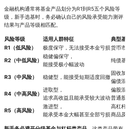
金融机构通常将基金产品划分为R1到R5五个风险等
级，新手选基时，务必确认自己的风险承受能力测评
结果与产品等级相匹配。
风险等级
适用人群特征
典型基
R1（低风险）
极度保守，无法接受本金亏损
货币市
稳健偏保守，
R2（中低风险）
纯债基
能接受极小幅波动
固收加
R3（中风险）
稳健型，能接受短期适度回撤
偏债混
进取型，
偏股混
R4（中高风险）
追求高收益且能承受较大波动
普通股
激进型，
高杠杆
R5（高风险）
能承受本金大幅甚至全部亏损
商品及
新手务必避开分级基金与杠杆类产品
。这类产品带有