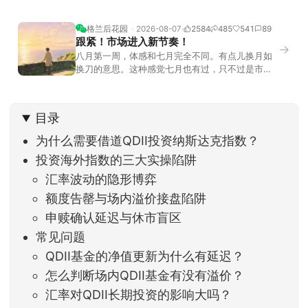
格兰后花园
2026-08-07
2584
485
541
89
跟紧！市场进入新节奏！
→
八月第一周，体感和七月完全不同。有点儿换月如
换刀的意思。这种感觉七月也有过，只不过是市场
开始往下走。当时最难受的是什么？很多前期最强
的科技方向连续杀估值、杀情绪，跌幅放在整个A股
历史都排得上号。很多同学人被折磨到根本没有打
目录
开账户的勇气。8月伊始，在这立秋的节气反倒让大
家感受到了春天般的暖风。指数涨了百点，交易额
为什么需要借道QDII投资纳斯达克指数？
回暖到2
投资海外指数的三大实操陷阱
汇率波动的隐形博弈
额度告罄与场内溢价接盘陷阱
申赎确认延迟与休市盲区
常见问题
QDII基金的净值更新为什么有延迟？
怎么判断场内QDII基金有没有溢价？
汇率对QDII长期投资的影响大吗？