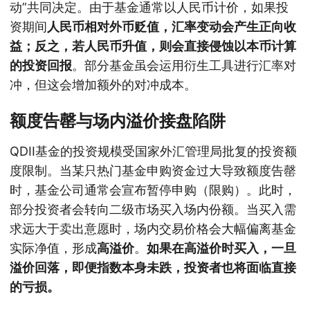
动”共同决定。由于基金通常以人民币计价，如果投
资期间
人民币相对外币贬值，汇率变动会产生正向收
益；反之，若人民币升值，则会直接侵蚀以本币计算
的投资回报
。部分基金虽会运用衍生工具进行汇率对
冲，但这会增加额外的对冲成本。
额度告罄与场内溢价接盘陷阱
QDII基金的投资规模受国家外汇管理局批复的投资额
度限制。当某只热门基金申购资金过大导致额度告罄
时，基金公司通常会宣布暂停申购（限购）。此时，
部分投资者会转向二级市场买入场内份额。当买入需
求远大于卖出意愿时，场内交易价格会大幅偏离基金
实际净值，形成
高溢价
。
如果在高溢价时买入，一旦
溢价回落，即便指数本身未跌，投资者也将面临直接
的亏损。