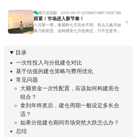
格兰后花园
2026-08-07
2590
486
542
89
跟紧！市场进入新节奏！
→
八月第一周，体感和七月完全不同。有点儿换月如
换刀的意思。这种感觉七月也有过，只不过是市场
开始往下走。当时最难受的是什么？很多前期最强
的科技方向连续杀估值、杀情绪，跌幅放在整个A股
历史都排得上号。很多同学人被折磨到根本没有打
目录
开账户的勇气。8月伊始，在这立秋的节气反倒让大
家感受到了春天般的暖风。指数涨了百点，交易额
一次性投入与分批建仓对比
回暖到2
基于估值的建仓策略与费用优化
常见问题
大额资金一次性配置，应该如何构建底仓
组合？
拿到年终奖后，建仓周期一般设定多长合
适？
如果分批建仓期间市场突然大跌怎么办？
总结