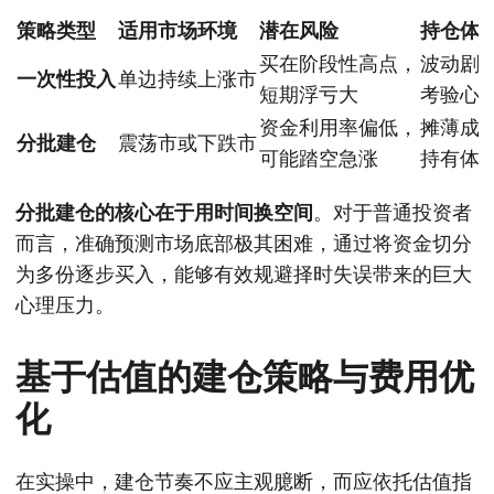
策略类型
适用市场环境
潜在风险
持仓体
买在阶段性高点，
波动剧
一次性投入
单边持续上涨市
短期浮亏大
考验心
资金利用率偏低，
摊薄成
分批建仓
震荡市或下跌市
可能踏空急涨
持有体
分批建仓的核心在于用时间换空间
。对于普通投资者
而言，准确预测市场底部极其困难，通过将资金切分
为多份逐步买入，能够有效规避择时失误带来的巨大
心理压力。
基于估值的建仓策略与费用优
化
在实操中，建仓节奏不应主观臆断，而应依托估值指