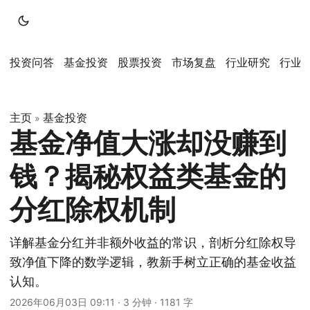
投资问答
基金投资
股票投资
市场复盘
行业研究
行业
主页
基金投资
»
基金净值大涨却没赚到
钱？揭秘权益类基金的
分红除权机制
详解基金分红并非额外收益的常识，剖析分红除权导
致净值下降的数学逻辑，教新手树立正确的基金收益
认知。
2026年06月03日 09:11
·
3 分钟
·
1181 字