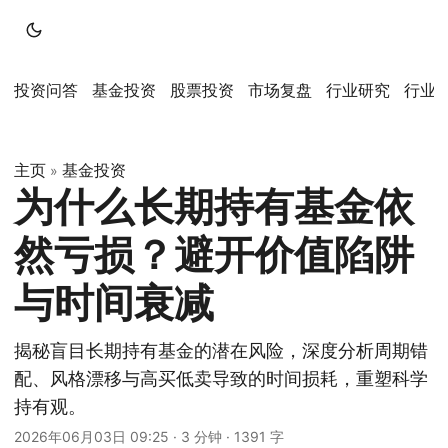
投资问答
基金投资
股票投资
市场复盘
行业研究
行业
主页
基金投资
»
为什么长期持有基金依
然亏损？避开价值陷阱
与时间衰减
揭秘盲目长期持有基金的潜在风险，深度分析周期错
配、风格漂移与高买低卖导致的时间损耗，重塑科学
持有观。
2026年06月03日 09:25
·
3 分钟
·
1391 字