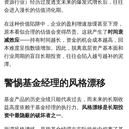
资源行业）经历过度透支未来的爆发式增长后，往往
会进入漫长的估值消化期。
在这种价值陷阱中，企业的盈利增速放缓甚至下滑，
原本看似合理的估值会变得昂贵。这就产生了
时间衰
减效应
——持有时间越长，资金的机会成本越高，回
本难度呈指数级增加。因此，脱离底层资产基本面和
行业周期的盲目长期投资，往往会陷入越亏越补的泥
潭。
警惕基金经理的风格漂移
基金产品的历史业绩只能代表过去，而未来的长期收
益高度依赖于基金经理的执行力。
风格漂移是长期投
资中最隐蔽的破坏者之一
。