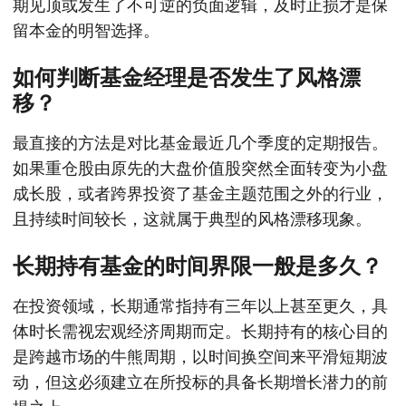
期见顶或发生了不可逆的负面逻辑，及时止损才是保
留本金的明智选择。
如何判断基金经理是否发生了风格漂
移？
最直接的方法是对比基金最近几个季度的定期报告。
如果重仓股由原先的大盘价值股突然全面转变为小盘
成长股，或者跨界投资了基金主题范围之外的行业，
且持续时间较长，这就属于典型的风格漂移现象。
长期持有基金的时间界限一般是多久？
在投资领域，长期通常指持有三年以上甚至更久，具
体时长需视宏观经济周期而定。长期持有的核心目的
是跨越市场的牛熊周期，以时间换空间来平滑短期波
动，但这必须建立在所投标的具备长期增长潜力的前