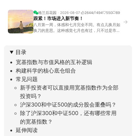
格兰后花园
2026-08-07
2644
494
550
89
跟紧！市场进入新节奏！
→
八月第一周，体感和七月完全不同。有点儿换月如
换刀的意思。这种感觉七月也有过，只不过是市场
开始往下走。当时最难受的是什么？很多前期最强
的科技方向连续杀估值、杀情绪，跌幅放在整个A股
历史都排得上号。很多同学人被折磨到根本没有打
目录
开账户的勇气。8月伊始，在这立秋的节气反倒让大
家感受到了春天般的暖风。指数涨了百点，交易额
宽基指数与市值风格的互补逻辑
回暖到2
构建科学的核心底仓组合
常见问题
新手投资者可以直接用宽基指数作为全部
投资吗？
沪深300和中证500的成分股会重叠吗？
除了沪深300和中证500，还有哪些常用
的宽基指数？
延伸阅读