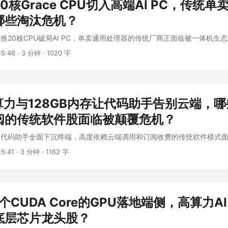
0核Grace CPU切入高端AI PC，传统
哪些淘汰危机？
推20核CPU破局AI PC，单卖通用处理器的传统厂商正面临被一体机生
5:46
·
3 分钟
·
1020 字
算力与128GB内存让代码助手告别云端，
阅的传统软件股面临被颠覆危机？
让代码助手全面下沉终端，高度依赖云端调用和订阅收费的传统软件模式
5:41
·
3 分钟
·
1162 字
4个CUDA Core的GPU落地端侧，高算力AI
底层芯片龙头股？