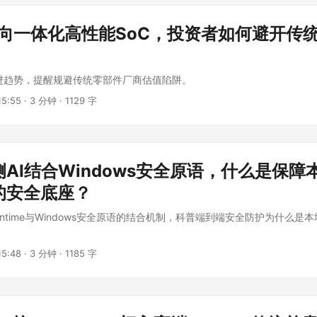
转向一体化高性能SoC，投资者如何避开传
演进趋势，提醒规避传统零部件厂商估值陷阱。
5:55
·
3 分钟
·
1129 字
AI结合Windows安全原语，什么是保障
的安全底座？
l runtime与Windows安全原语的结合机制，科普端到端安全防护为什么是
5:48
·
3 分钟
·
1185 字