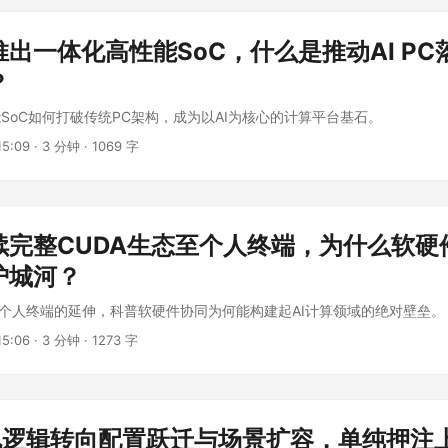
出一体化高性能SoC，什么是推动AI PC
？
SoC如何打破传统PC架构，成为以AI为核心的计算平台基石。
5:09
·
3 分钟
·
1069 字
续完整CUDA生态至个人终端，为什么软硬
护城河？
向个人终端的延伸，科普软硬件协同为何能构建起AI计算领域的绝对壁垒。
5:06
·
3 分钟
·
1273 字
换机逻辑转向配置跃迁与场景扩容，单纯押注