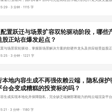
5:29
·
3 分钟
·
1115 字
进入配置跃迁与场景扩容双轮驱动阶段，哪些
益股正站在爆发起点？
配置与场景双轮驱动，掌握新场景解决方案的软硬件龙头及供应链受益股
5:25
·
3 分钟
·
1221 字
行本地内容生成不再强依赖云端，隐私保护
平台会变成糟糕的投资标的吗？
内容生成实现本地化并保障隐私，完全缺乏端侧部署能力的纯云端渲染平
5:21
·
3 分钟
·
1180 字