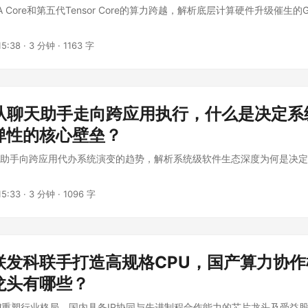
DA Core和第五代Tensor Core的算力跨越，解析底层计算硬件升级催生
5:38
·
3 分钟
·
1163 字
正从聊天助手走向跨应用执行，什么是决定系
弹性的核心壁垒？
天助手向跨应用代办系统演变的趋势，解析系统级软件生态深度为何是决
5:33
·
3 分钟
·
1096 字
联发科联手打造高规格CPU，国产算力协作
龙头有哪些？
U重塑行业格局，国内具备IP协同与先进制程合作能力的芯片龙头及受益