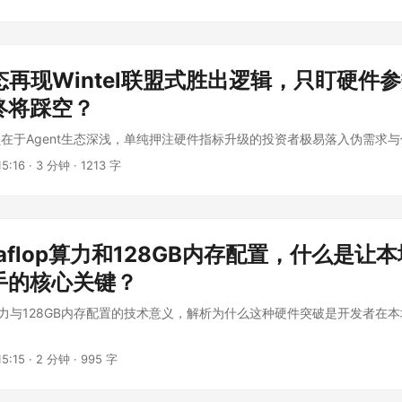
态再现Wintel联盟式胜出逻辑，只盯硬件
终将踩空？
在于Agent生态深浅，单纯押注硬件指标升级的投资者极易落入伪需求
5:16
·
3 分钟
·
1213 字
etaflop算力和128GB内存配置，什么是让
手的核心关键？
lop算力与128GB内存配置的技术意义，解析为什么这种硬件突破是开发者
5:15
·
2 分钟
·
995 字