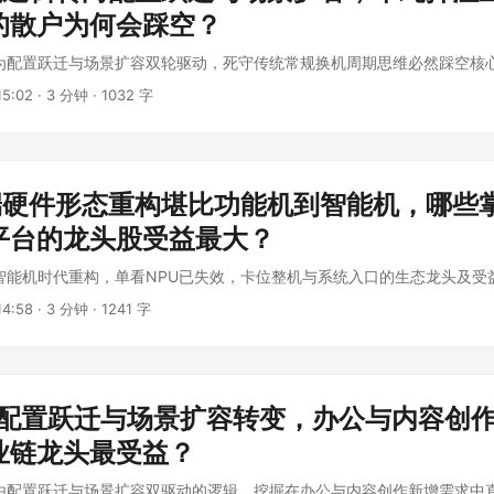
的散户为何会踩空？
为配置跃迁与场景扩容双轮驱动，死守传统常规换机周期思维必然踩空核
5:02
·
3 分钟
·
1032 字
终端硬件形态重构堪比功能机到智能机，哪些
平台的龙头股受益最大？
智能机时代重构，单看NPU已失效，卡位整机与系统入口的生态龙头及受
4:58
·
3 分钟
·
1241 字
向配置跃迁与场景扩容转变，办公与内容创
业链龙头最受益？
由配置跃迁与场景扩容双驱动的逻辑，挖掘在办公与内容创作新增需求中