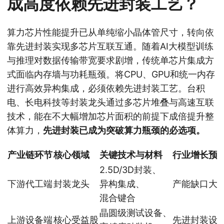
成高度依赖先进封装工艺？
算力芯片性能提升已从单纯缩小晶体管尺寸，转向依
靠先进封装实现多芯片互联互通。随着AI大模型训练
与推理对数据传输带宽要求剧增，传统单芯片集成方
式面临内存墙与功耗瓶颈。将CPU、GPU和统一内存
进行高效异构集成，必须依赖先进封装工艺。台积
电、长电科技等封装龙头通过多芯片堆叠与高速互联
技术，能在不大幅增加芯片面积的前提下成倍提升整
体算力，
先进封装已成为突破算力瓶颈的必选项。
产业链环节
核心领域
关键技术与材料
行业增长预
2.5D/3D封装、
下游代工端
封装龙头
异构集成、
产能缺口大
混合键合
晶圆级测试设备、
上游设备端
核心受益股
先进封装设