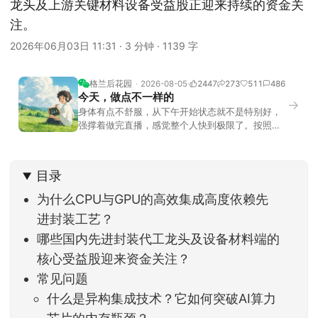
龙头及上游关键材料设备受益股正迎来持续的资金关
注。
2026年06月03日 11:31
·
3 分钟
·
1139 字
格兰后花园
2026-08-05
2447
273
511
486
今天，做点不一样的
→
身体有点不舒服，从下午开始状态就不是特别好，
强撑着做完直播，感觉整个人快到极限了。按照平
时的习惯，今天还应该是回答直播过程中，大家留
言问的问题。不过我想换一种方法，按大家的需求
解答。留言区照常开放，有什么关于市场今的问
目录
题，可以直接留言。如果别人问的问题正好是你想
问的，可以给他点个赞。晚些时候，我会按点赞数
为什么CPU与GPU的高效集成高度依赖先
量挑选5个比较
进封装工艺？
哪些国内先进封装代工龙头及设备材料端的
核心受益股迎来资金关注？
常见问题
什么是异构集成技术？它如何突破AI算力