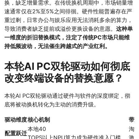
换，缺乏增量需求。在传统换机周期中，市场销量增
速通常仅在2%至5%之间徘徊。硬件性能普遍存在严
重过剩，日常办公与娱乐应用无法消耗多余的算力，
导致消费者缺乏提前或溢价更换设备的意愿。
这种单
一维度的折旧替换模式，注定了传统PC市场只能维
持低频波动，无法催生跨越式的产业红利。
本轮AI PC双轮驱动如何彻底
改变终端设备的替换意愿？
本轮AI PC双轮驱动通过硬件与软件的深度绑定，彻
底将被动换机转化为主动的消费升级。
驱动维度
核心机制
带
本地40
淘
配置跃迁
TOPS以上NPU算力成为硬件准入门槛
激