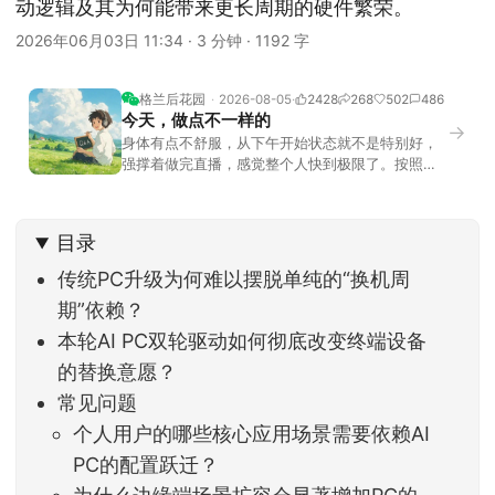
动逻辑及其为何能带来更长周期的硬件繁荣。
2026年06月03日 11:34
·
3 分钟
·
1192 字
格兰后花园
2026-08-05
2428
268
502
486
今天，做点不一样的
→
身体有点不舒服，从下午开始状态就不是特别好，
强撑着做完直播，感觉整个人快到极限了。按照平
时的习惯，今天还应该是回答直播过程中，大家留
言问的问题。不过我想换一种方法，按大家的需求
解答。留言区照常开放，有什么关于市场今的问
目录
题，可以直接留言。如果别人问的问题正好是你想
问的，可以给他点个赞。晚些时候，我会按点赞数
传统PC升级为何难以摆脱单纯的“换机周
量挑选5个比较
期”依赖？
本轮AI PC双轮驱动如何彻底改变终端设备
的替换意愿？
常见问题
个人用户的哪些核心应用场景需要依赖AI
PC的配置跃迁？