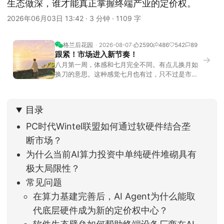
生态做深，谁才能真正掌握终端产业的定价权。
2026年06月03日 13:42
·
3 分钟
·
1109 字
格兰后花园
2026-08-07
2590
486
542
89
跟紧！市场进入新节奏！
→
八月第一周，体感和七月完全不同。有点儿换月如
换刀的意思。这种感觉七月也有过，只不过是市场
开始往下走。当时最难受的是什么？很多前期最强
的科技方向连续杀估值、杀情绪，跌幅放在整个A股
历史都排得上号。很多同学人被折磨到根本没有打
目录
开账户的勇气。8月伊始，在这立秋的节气反倒让大
家感受到了春天般的暖风。指数涨了百点，交易额
PC时代Wintel联盟如何通过软硬件结合垄
回暖到2
断市场？
为什么当前AI算力投资中单纯硬件堆砌具有
极大局限性？
常见问题
在算力基建完善后，AI Agent为什么能取
代底层硬件成为新的定价权中心？