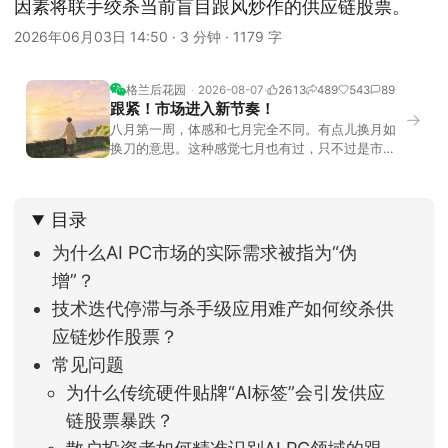
因素将联手绞杀当前盲目跟风炒作的供应链股票。
2026年06月03日 14:50
·
3 分钟
·
1179 字
格兰后花园
2026-08-07
2613
489
543
89
跟紧！市场进入新节奏！
→
八月第一周，体感和七月完全不同。有点儿换月如
换刀的意思。这种感觉七月也有过，只不过是市场
开始往下走。当时最难受的是什么？很多前期最强
的科技方向连续杀估值、杀情绪，跌幅放在整个A股
历史都排得上号。很多同学人被折磨到根本没有打
目录
开账户的勇气。8月伊始，在这立秋的节气反倒让大
家感受到了春天般的暖风。指数涨了百点，交易额
为什么AI PC市场的实际需求被指为“伪
回暖到2
增”？
技术迭代停滞与杀手级应用难产如何绞杀供
应链炒作股票？
常见问题
为什么传统硬件贴牌“AI标签”会引发供应
链股票暴跌？