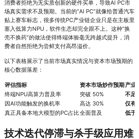
消费者拒绝为无实质创新的硬件买单，导致AI PC市
场真实需求不及预期。当前的“AI PC”就像给普通汽车
贴上赛车标志，很多传统PC产业链企业只是在主板里
塞入低算力NPU，软件生态却完全跟不上。这种“换
壳不换药”的做法使得终端体验毫无跨越式提升，消
费者自然拒绝为尝鲜支付高昂溢价。
以下表格展示了当前市场真实情况与资本市场预期的
核心数据落差：
评估指标
资本市场炒作预期
产业
终端NPU高算力普及率
突破 50%
不足 
因AI功能触发的换机率
高达 30%
仅有
真正具备本地大模型的PC占比
全面普及
低于 
技术迭代停滞与杀手级应用难