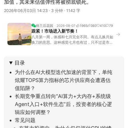
加值，其未来估值弹性将被彻底锁死。
2026年06月03日 14:23
·
3 分钟
·
1142 字
格兰后花园
2026-08-07
1965
393
410
79
跟紧！市场进入新节奏！
→
八月第一周，体感和七月完全不同。有点儿换月如
换刀的意思。这种感觉七月也有过，只不过是市场
开始往下走。当时最难受的是什么？很多前期最强
的科技方向连续杀估值、杀情绪，跌幅放在整个A股
历史都排得上号。很多同学人被折磨到根本没有打
目录
开账户的勇气。8月伊始，在这立秋的节气反倒让大
家感受到了春天般的暖风。指数涨了百点，交易额
为什么在AI大模型迭代加速的背景下，单纯
回暖到2
炫耀TOPS算力指标的芯片供应商会遭遇估
值陷阱？
长期竞争重点转向“AI算力+大内存+系统级
Agent入口+软件生态”后，投资者的核心逻
辑应如何调整？
常见问题