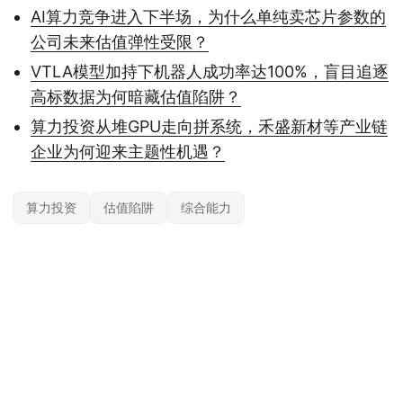
AI算力竞争进入下半场，为什么单纯卖芯片参数的
公司未来估值弹性受限？
VTLA模型加持下机器人成功率达100%，盲目追逐
高标数据为何暗藏估值陷阱？
算力投资从堆GPU走向拼系统，禾盛新材等产业链
企业为何迎来主题性机遇？
算力投资
估值陷阱
综合能力
本站内容基于公开信息整理，仅供参考，不构成任何投资建议。投资有风险，据
此操作风险自担；具体产品与规则以官方及监管最新披露为准。