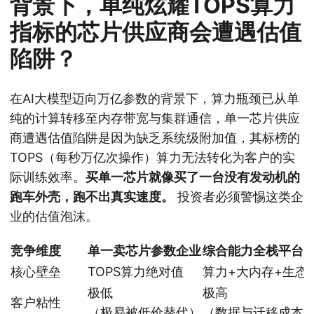
背景下，单纯炫耀TOPS算力
指标的芯片供应商会遭遇估值
陷阱？
在AI大模型迈向万亿参数的背景下，算力瓶颈已从单
纯的计算转移至内存带宽与集群通信，单一芯片供应
商遭遇估值陷阱是因为缺乏系统级附加值，其标榜的
TOPS（每秒万亿次操作）算力无法转化为客户的实
际训练效率。
买单一芯片就像买了一台没有发动机的
跑车外壳，跑不出真实速度。
投资者必须警惕这类企
业的估值泡沫。
竞争维度
单一卖芯片参数企业
综合能力全栈平台
核心壁垒
TOPS算力绝对值
算力+大内存+生态
极低
极高
客户粘性
（极易被低价替代）
（数据与迁移成本