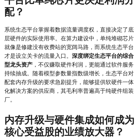
配？
系统生态平台掌握着数据流量调度权，直接决定了底
层硬件的实际使用率。在算力建设中，单纯堆砌芯片
就像是修建没有收费站的宽阔马路，而系统生态平台
才是设立关卡的流量入口。
深度绑定生态平台的综合
型龙头资产
，不仅赚取硬件利润，更能通过软件服务
持续抽成。随着模型参数量指数级增长，生态平台对
配套内存升级的要求急剧提升，能够提供软硬件一体
化解决方案的供应商，其毛利率普遍高于纯硬件组装
厂。
内存升级与硬件集成如何成为
核心受益股的业绩放大器？