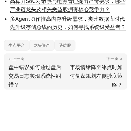
高算力SoC对散热与电源管理提出严苛要求，哪些
产业链龙头及相关受益股拥有核心竞争力？
多Agent协作推高内存升级需求，类比数据库时代
先升级存储总线的历史，如何寻找系统级受益者？
生态平台
龙头资产
受益股
« 上一页
下一页 »
盘中错误如何通过盘后
市场情绪降至冰点时如
交易日志实现系统性纠
何复盘规划左侧抄底策
错？
略？