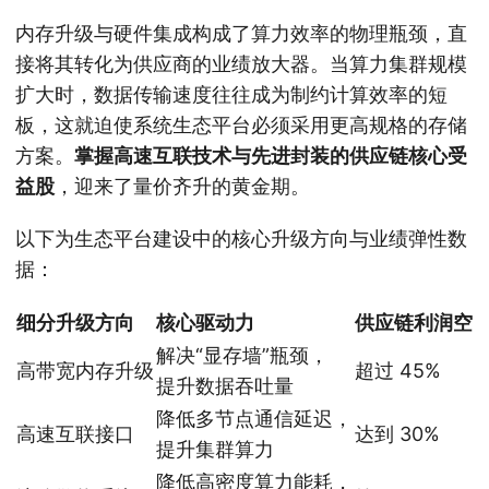
内存升级与硬件集成构成了算力效率的物理瓶颈，直
接将其转化为供应商的业绩放大器。当算力集群规模
扩大时，数据传输速度往往成为制约计算效率的短
板，这就迫使系统生态平台必须采用更高规格的存储
方案。
掌握高速互联技术与先进封装的供应链核心受
益股
，迎来了量价齐升的黄金期。
以下为生态平台建设中的核心升级方向与业绩弹性数
据：
细分升级方向
核心驱动力
供应链利润空
解决“显存墙”瓶颈，
高带宽内存升级
超过 45%
提升数据吞吐量
降低多节点通信延迟，
高速互联接口
达到 30%
提升集群算力
降低高密度算力能耗，