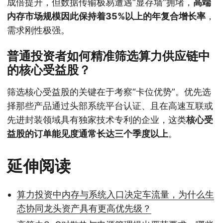
成倍提升，但数据传输极易遭遇“显存墙”拥堵，
高端
内存市场规模因此保持着35%以上的年复合增长率
，
需求刚性极强。
普通投资者如何精准筛选算力供应链中
的核心受益股？
筛选核心受益股的关键在于考察“卡位优势”。优先选
择那些产品通过头部系统平台认证、且在高速互联或
先进封装领域具有独家技术专利的企业，这类
核心受
益股的订单能见度通常长达三个季度以上
。
延伸阅读
算力投资中内存与系统入口决定车流量，为什么生
态协同龙头资产具有更高优先级？