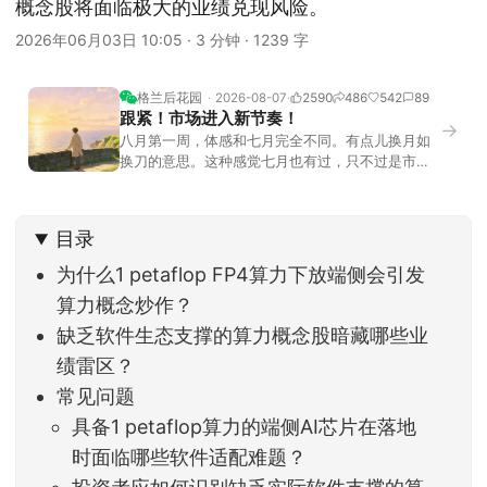
概念股将面临极大的业绩兑现风险。
2026年06月03日 10:05
·
3 分钟
·
1239 字
格兰后花园
2026-08-07
2590
486
542
89
跟紧！市场进入新节奏！
→
八月第一周，体感和七月完全不同。有点儿换月如
换刀的意思。这种感觉七月也有过，只不过是市场
开始往下走。当时最难受的是什么？很多前期最强
的科技方向连续杀估值、杀情绪，跌幅放在整个A股
历史都排得上号。很多同学人被折磨到根本没有打
目录
开账户的勇气。8月伊始，在这立秋的节气反倒让大
家感受到了春天般的暖风。指数涨了百点，交易额
为什么1 petaflop FP4算力下放端侧会引发
回暖到2
算力概念炒作？
缺乏软件生态支撑的算力概念股暗藏哪些业
绩雷区？
常见问题
具备1 petaflop算力的端侧AI芯片在落地
时面临哪些软件适配难题？