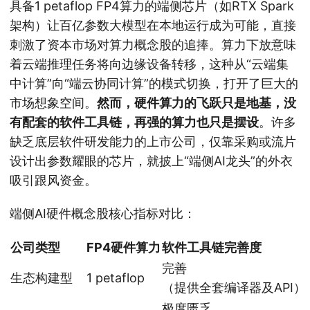
具备1 petaflop FP4算力的端侧芯片（如RTX Spark
架构）让百亿参数大模型在本地运行成为可能，直接
刺激了资本市场对算力概念股的追捧。算力下放意味
着云端推理任务将向边缘设备转移，这种从“云端集
中计算”向“端云协同计算”的模式切换，打开了巨大的
市场想象空间。
然而，硬件算力的飞跃只是地基，没
有配套的软件工具链，再强的算力也只是摆设
。许多
缺乏底层软件研发能力的上市公司，仅靠采购或流片
设计出参数耀眼的芯片，就披上“端侧AI龙头”的外衣
吸引跟风资金。
端侧AI硬件概念股核心指标对比：
公司类型
FP4硬件算力
软件工具链完善度
完善
生态构建型
1 petaflop
（提供全套编译器及API）
极度匮乏