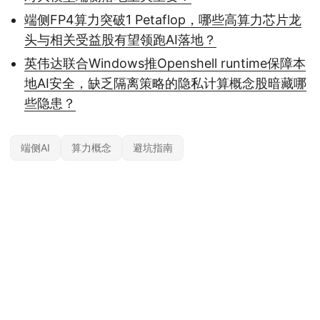
端侧FP4算力突破1 Petaflop，哪些高算力芯片龙
头与相关受益股有望领跑AI落地？
英伟达联合Windows推Openshell runtime保障本
地AI安全，缺乏隔离策略的隐私计算概念股暗藏哪
些隐患？
端侧AI
算力概念
避坑指南
本站内容基于公开信息整理，仅供参考，不构成任何投资建议。投资有风险，据
此操作风险自担；具体产品与规则以官方及监管最新披露为准。
© 2026
约投顾
— 专业投资顾问平台