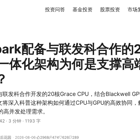
投资问答
基金投资
股票投资
市场
Spark配备与联发科合作的
一体化架构为何是支撑高端A
？
载与联发科合作开发的20核Grace CPU，结合Blackwell
文将深入科普这种架构如何通过CPU与GPU的高效协同，
 PC的高并发处理需求。
42
·
3 分钟
·
1193 字
后花园
2026-08-06
2968
474
626
289