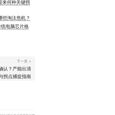
局迎来何种关键拐
临哪些淘汰危机？
传统电脑芯片格
下一页 »
确认？产能出清
与拐点捕捉指南