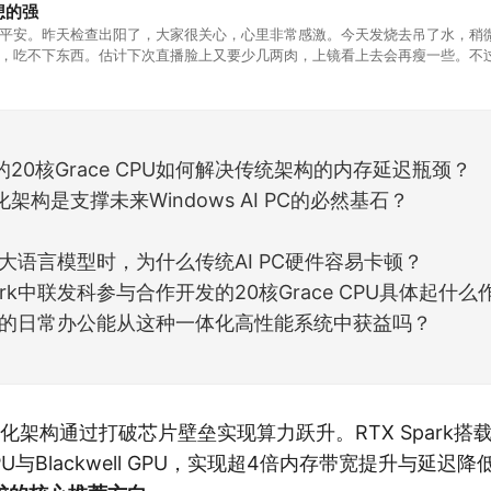
想的强
平安。昨天检查出阳了，大家很关心，心里非常感激。今天发烧去吊了水，稍
，吃不下东西。估计下次直播脸上又要少几两肉，上镜看上去会再瘦一些。不
的，没太让人操心。成交额稳稳踩在2.5万亿以上，涨跌比虽然只有2789比25
但细看下来，跌幅超过3%的只有不到
rk的20核Grace CPU如何解决传统架构的内存延迟瓶颈？
架构是支撑未来Windows AI PC的必然基石？
大语言模型时，为什么传统AI PC硬件容易卡顿？
park中联发科参与合作开发的20核Grace CPU具体起什么
的日常办公能从这种一体化高性能系统中获益吗？
一体化架构通过打破芯片壁垒实现算力跃升。RTX Spark
CPU与Blackwell GPU，实现超4倍内存带宽提升与延迟降