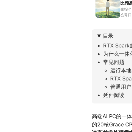
比预
先报个
么胃口
照顾我
不大，
目录
RTX Spa
为什么一体化
常见问题
运行本地
RTX S
普通用户
延伸阅读
高端AI PC的
的20核Grace 