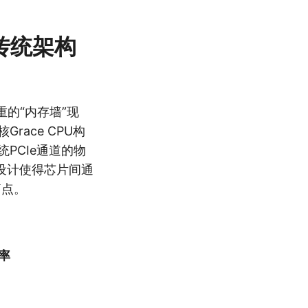
决传统架构
重的“内存墙”现
race CPU构
PCIe通道的物
设计使得芯片间通
痛点。
率