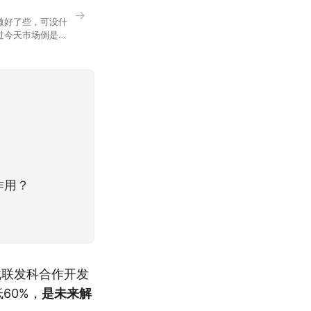
→
微好了些，可没什
过今天市场倒是蛮
90，乍看上去相差
作用？
搭载联发科合作开发
低60%，
是未来解