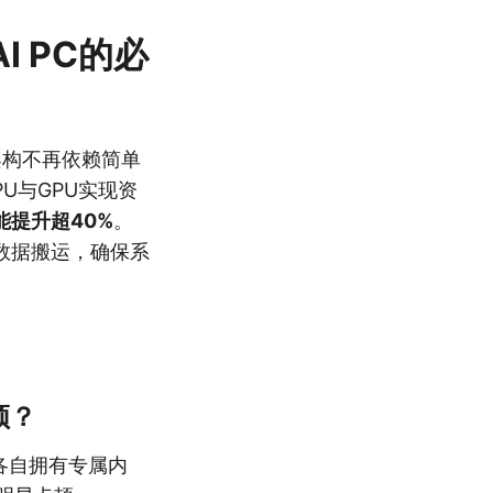
I PC的必
架构不再依赖简单
U与GPU实现资
能提升超40%
。
数据搬运，确保系
。
顿？
各自拥有专属内