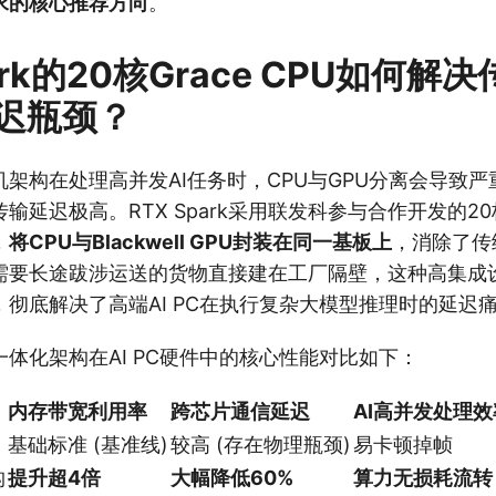
求的核心推荐方向
。
park的20核Grace CPU如何解
迟瓶颈？
架构在处理高并发AI任务时，CPU与GPU分离会导致严
延迟极高。RTX Spark采用联发科参与合作开发的20核G
，
将CPU与Blackwell GPU封装在同一基板上
，消除了传统
需要长途跋涉运送的货物直接建在工厂隔壁，这种高集成
彻底解决了高端AI PC在执行复杂大模型推理时的延迟
体化架构在AI PC硬件中的核心性能对比如下：
内存带宽利用率
跨芯片通信延迟
AI高并发处理效
基础标准 (基准线)
较高 (存在物理瓶颈)
易卡顿掉帧
构
提升超4倍
大幅降低60%
算力无损耗流转