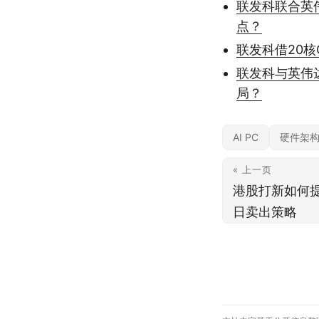
联发科联合英伟
点？
联发科借20核
联发科与英伟
局？
AI PC
硬件架
« 上一页
港股打新如何
日卖出策略