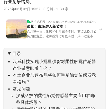
行业竞争格局。
2026年06月02日 15:57
·
3 分钟
·
1183 字
格兰后花园
2026-08-07
2625
494
545
89
跟紧！市场进入新节奏！
→
八月第一周，体感和七月完全不同。有点儿换月如
换刀的意思。这种感觉七月也有过，只不过是市场
开始往下走。当时最难受的是什么？很多前期最强
的科技方向连续杀估值、杀情绪，跌幅放在整个A股
历史都排得上号。很多同学人被折磨到根本没有打
目录
开账户的勇气。8月伊始，在这立秋的节气反倒让大
家感受到了春天般的暖风。指数涨了百点，交易额
汉威科技实现小批量供货对柔性触觉传感器
回暖到2
产业链意味着什么？
本土企业加速布局将如何重塑触觉传感器竞
争格局？
常见问题
汉威科技的柔性触觉传感器主要应用在哪
些具体场景？