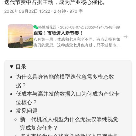
迭代节奏中占据主动，成为产业核心催化。
2026年06月02日 15:22
·
2 分钟
·
970 字
格兰后花园
2026-08-07
2635
494
548
89
跟紧！市场进入新节奏！
→
八月第一周，体感和七月完全不同。有点儿换月如
换刀的意思。这种感觉七月也有过，只不过是市场
开始往下走。当时最难受的是什么？很多前期最强
的科技方向连续杀估值、杀情绪，跌幅放在整个A股
历史都排得上号。很多同学人被折磨到根本没有打
目录
开账户的勇气。8月伊始，在这立秋的节气反倒让大
家感受到了春天般的暖风。指数涨了百点，交易额
为什么具身智能的模型迭代急需多模态数
回暖到2
据？
低成本与高并发的数据入口为何成为产业卡
位核心？
常见问题
新一代机器人模型为什么无法仅靠纯视觉
完成复杂任务？