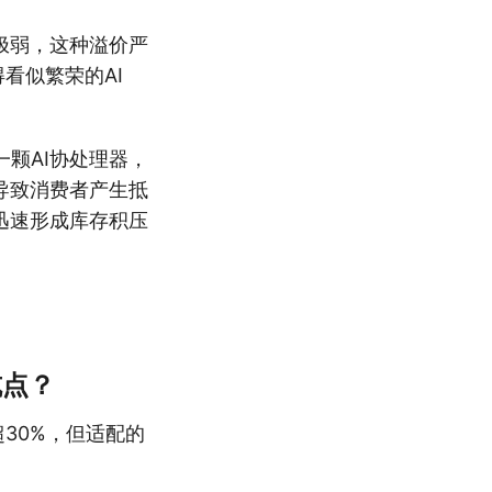
极弱，这种溢价严
看似繁荣的AI
颗AI协处理器，
导致消费者产生抵
迅速形成库存积压
坑点？
30%，但适配的