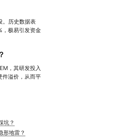
设。历史数据表
%，极易引发资金
？
EM，其研发投入
硬件溢价，从而平
踩坑？
隐形地雷？