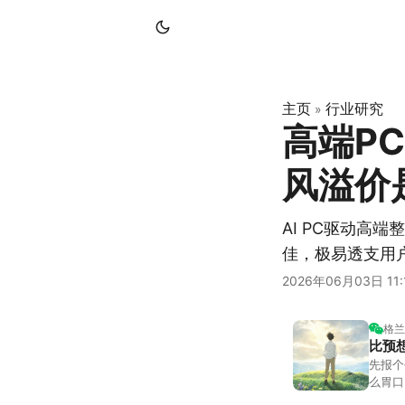
主页
行业研究
»
高端P
风溢价
AI PC驱动高
佳，极易透支用
2026年06月03日 11:
格兰
比预
先报个
么胃口
照顾我