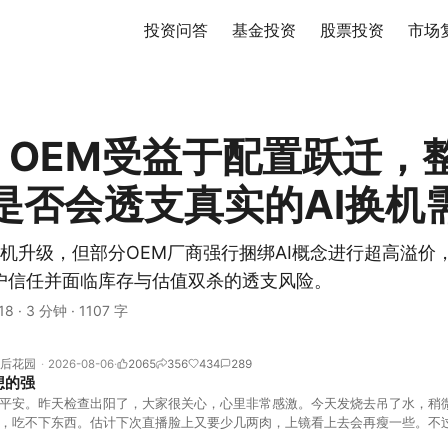
投资问答
基金投资
股票投资
市场
C OEM受益于配置跃迁，
是否会透支真实的AI换机
端整机升级，但部分OEM厂商强行捆绑AI概念进行超高溢
户信任并面临库存与估值双杀的透支风险。
18
·
3 分钟
·
1107 字
后花园
2026-08-06
2065
356
434
289
想的强
平安。昨天检查出阳了，大家很关心，心里非常感激。今天发烧去吊了水，稍
，吃不下东西。估计下次直播脸上又要少几两肉，上镜看上去会再瘦一些。不
的，没太让人操心。成交额稳稳踩在2.5万亿以上，涨跌比虽然只有2789比25