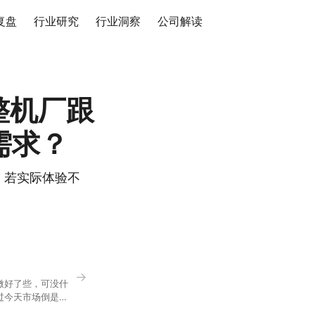
复盘
行业研究
行业洞察
公司解读
整机厂跟
需求？
价，若实际体验不
→
微好了些，可没什
过今天市场倒是蛮
90，乍看上去相差