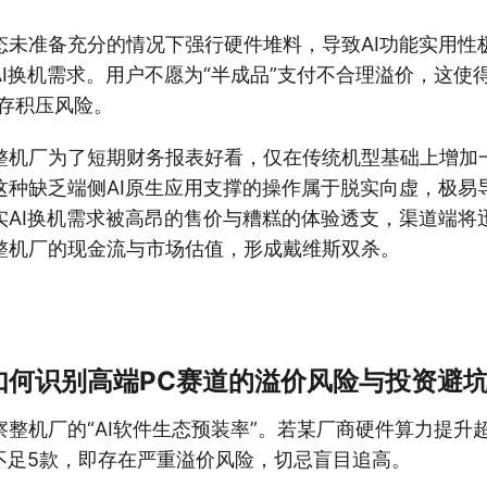
态未准备充分的情况下强行硬件堆料，导致AI功能实用性
I换机需求。用户不愿为“半成品”支付不合理溢价，这使得
库存积压风险。
整机厂为了短期财务报表好看，仅在传统机型基础上增加一
这种缺乏端侧AI原生应用支撑的操作属于脱实向虚，极易
实AI换机需求被高昂的售价与糟糕的体验透支，渠道端将
整机厂的现金流与市场估值，形成戴维斯双杀。
如何识别高端PC赛道的溢价风险与投资避
整机厂的“AI软件生态预装率”。若某厂商硬件算力提升超
用不足5款，即存在严重溢价风险，切忌盲目追高。