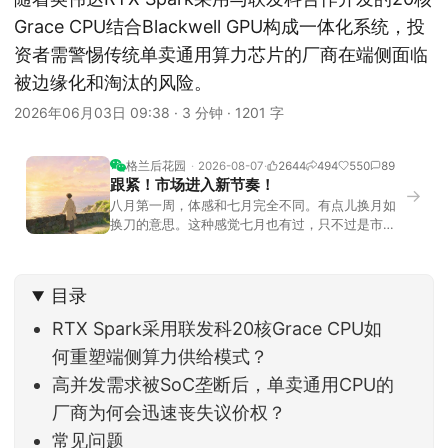
Grace CPU结合Blackwell GPU构成一体化系统，投
资者需警惕传统单卖通用算力芯片的厂商在端侧面临
被边缘化和淘汰的风险。
2026年06月03日 09:38
·
3 分钟
·
1201 字
格兰后花园
2026-08-07
2644
494
550
89
跟紧！市场进入新节奏！
→
八月第一周，体感和七月完全不同。有点儿换月如
换刀的意思。这种感觉七月也有过，只不过是市场
开始往下走。当时最难受的是什么？很多前期最强
的科技方向连续杀估值、杀情绪，跌幅放在整个A股
历史都排得上号。很多同学人被折磨到根本没有打
目录
开账户的勇气。8月伊始，在这立秋的节气反倒让大
家感受到了春天般的暖风。指数涨了百点，交易额
RTX Spark采用联发科20核Grace CPU如
回暖到2
何重塑端侧算力供给模式？
高并发需求被SoC垄断后，单卖通用CPU的
厂商为何会迅速丧失议价权？
常见问题