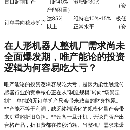
盲目超前扩产
（超40%
激增超30%
（资
产能闲置）
达85%
维持在10%-15%
极低
订单导向稳步扩产
以上
正常水平
（资
在人形机器人整机厂需求尚未
全面爆发期，唯产能论的投资
逻辑为何容易吃大亏？
唯产能论的投资逻辑容易吃大亏，是因为柔性触觉传
感器行业的竞争核心正在从“制造规模”转向“场景定
制”，单纯的无订单扩产只会带来致命的财务拖累。
**产能不等于利润，缺乏终端消化的规模化量产会带
来沉重的折旧负担。**设备一旦开机，无论是否产出
合格产品，折旧费都在按秒消耗。当整机厂需求未爆