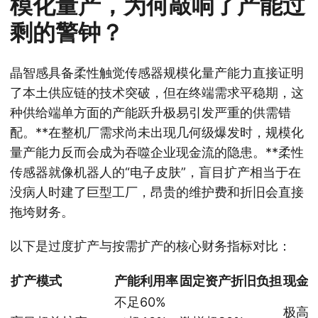
模化量产，为何敲响了产能过
剩的警钟？
晶智感具备柔性触觉传感器规模化量产能力直接证明
了本土供应链的技术突破，但在终端需求平稳期，这
种供给端单方面的产能跃升极易引发严重的供需错
配。**在整机厂需求尚未出现几何级爆发时，规模化
量产能力反而会成为吞噬企业现金流的隐患。**柔性
传感器就像机器人的“电子皮肤”，盲目扩产相当于在
没病人时建了巨型工厂，昂贵的维护费和折旧会直接
拖垮财务。
以下是过度扩产与按需扩产的核心财务指标对比：
扩产模式
产能利用率
固定资产折旧负担
现金
不足60%
极高