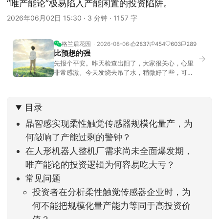
“唯产能论”极易陷入产能闲置的投资陷阱。
2026年06月02日 15:30
·
3 分钟
·
1157 字
格兰后花园
2026-08-06
2837
454
603
289
比预想的强
→
先报个平安。昨天检查出阳了，大家很关心，心里
非常感激。今天发烧去吊了水，稍微好了些，可没
什么胃口，吃不下东西。估计下次直播脸上又要少
几两肉，上镜看上去会再瘦一些。不过今天市场倒
是蛮照顾我的，没太让人操心。成交额稳稳踩在2.5
目录
万亿以上，涨跌比虽然只有2789比2590，乍看上
去相差不大，但细看下来，跌幅超过3%的只有不到
晶智感实现柔性触觉传感器规模化量产，为
何敲响了产能过剩的警钟？
在人形机器人整机厂需求尚未全面爆发期，
唯产能论的投资逻辑为何容易吃大亏？
常见问题
投资者在分析柔性触觉传感器企业时，为
何不能把规模化量产能力等同于高投资价