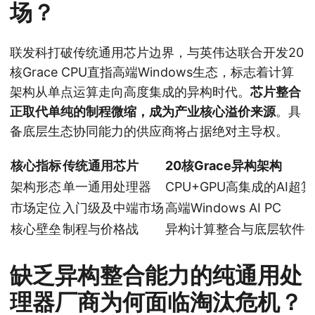
场？
联发科打破传统通用芯片边界，与英伟达联合开发20
核Grace CPU直指高端Windows生态，标志着计算
架构从单点运算走向高度集成的异构时代。
芯片整合
正取代单纯的制程微缩，成为产业核心溢价来源
。具
备底层生态协同能力的供应商将占据绝对主导权。
核心指标
传统通用芯片
20核Grace异构架构
架构形态
单一通用处理器
CPU+GPU高集成的AI超
市场定位
入门级及中端市场
高端Windows AI PC
核心壁垒
制程与价格战
异构计算整合与底层软件
缺乏异构整合能力的纯通用处
理器厂商为何面临淘汰危机？