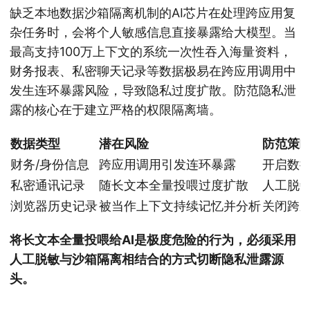
缺乏本地数据沙箱隔离机制的AI芯片在处理跨应用复
杂任务时，会将个人敏感信息直接暴露给大模型。当
最高支持100万上下文的系统一次性吞入海量资料，
财务报表、私密聊天记录等数据极易在跨应用调用中
发生连环暴露风险，导致隐私过度扩散。防范隐私泄
露的核心在于建立严格的权限隔离墙。
数据类型
潜在风险
防范策
财务/身份信息
跨应用调用引发连环暴露
开启数
私密通讯记录
随长文本全量投喂过度扩散
人工脱
浏览器历史记录
被当作上下文持续记忆并分析
关闭跨
将长文本全量投喂给AI是极度危险的行为，必须采用
人工脱敏与沙箱隔离相结合的方式切断隐私泄露源
头。