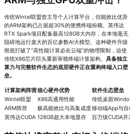
传统Wintel联盟曾主导个人计算平台，但能效比优异
的ARM架构已占据超30%的便携终端份额。英伟达
RTX Spark项目配备最高128GB大内存，在本地毫无
阻碍地运行庞大的百亿参数AI大模型。这种硬件升级
彻底打破了“高性能计算必在云端”的物理限制，迫使
传统X86芯片巨头重新审视终端计算架构。
具备独立
算力与完整软件生态的底层硬件正在重构终端入口壁
垒。
计算架构阵营
核心硬件优势
软件生态壁垒
Wintel联盟
X86高通用性能
传统桌面Windo
ARM阵营
极高能效比与高集成度
移动端App与自
英伟达CUDA
128GB超大本地显存
百万级CUDA开发