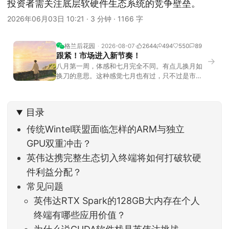
投资者需关注底层软硬件生态系统的竞争壁垒。
2026年06月03日 10:21
·
3 分钟
·
1166 字
格兰后花园
2026-08-07
2644
494
550
89
跟紧！市场进入新节奏！
→
八月第一周，体感和七月完全不同。有点儿换月如
换刀的意思。这种感觉七月也有过，只不过是市场
开始往下走。当时最难受的是什么？很多前期最强
的科技方向连续杀估值、杀情绪，跌幅放在整个A股
历史都排得上号。很多同学人被折磨到根本没有打
目录
开账户的勇气。8月伊始，在这立秋的节气反倒让大
家感受到了春天般的暖风。指数涨了百点，交易额
传统Wintel联盟面临怎样的ARM与独立
回暖到2
GPU双重冲击？
英伟达携完整生态切入终端将如何打破软硬
件利益分配？
常见问题
英伟达RTX Spark的128GB大内存在个人
终端有哪些应用价值？