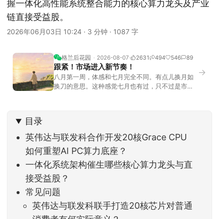
握一体化高性能系统整合能力的核心算力龙头及产业
链直接受益股。
2026年06月03日 10:24
·
3 分钟
·
1087 字
格兰后花园
2026-08-07
2631
494
546
89
跟紧！市场进入新节奏！
→
八月第一周，体感和七月完全不同。有点儿换月如
换刀的意思。这种感觉七月也有过，只不过是市场
开始往下走。当时最难受的是什么？很多前期最强
的科技方向连续杀估值、杀情绪，跌幅放在整个A股
历史都排得上号。很多同学人被折磨到根本没有打
目录
开账户的勇气。8月伊始，在这立秋的节气反倒让大
家感受到了春天般的暖风。指数涨了百点，交易额
英伟达与联发科合作开发20核Grace CPU
回暖到2
如何重塑AI PC算力底座？
一体化系统架构催生哪些核心算力龙头与直
接受益股？
常见问题
英伟达与联发科联手打造20核芯片对普通