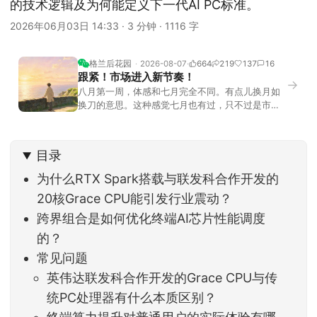
的技术逻辑及为何能定义下一代AI PC标准。
2026年06月03日 14:33
·
3 分钟
·
1116 字
格兰后花园
2026-08-07
664
219
137
16
跟紧！市场进入新节奏！
→
八月第一周，体感和七月完全不同。有点儿换月如
换刀的意思。这种感觉七月也有过，只不过是市场
开始往下走。当时最难受的是什么？很多前期最强
的科技方向连续杀估值、杀情绪，跌幅放在整个A股
历史都排得上号。很多同学人被折磨到根本没有打
目录
开账户的勇气。8月伊始，在这立秋的节气反倒让大
家感受到了春天般的暖风。指数涨了百点，交易额
为什么RTX Spark搭载与联发科合作开发的
回暖到2
20核Grace CPU能引发行业震动？
跨界组合是如何优化终端AI芯片性能调度
的？
常见问题
英伟达联发科合作开发的Grace CPU与传
统PC处理器有什么本质区别？