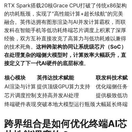
RTX Spark搭载20核Grace CPU打破了传统x86架构
的功耗瓶颈，实现了“高性能计算+超长续航”的完美
融合。英伟达拥有图形渲染与AI并发计算霸权，而联
发科在智能手机等低功耗终端芯片调度上积累了深厚
经验，双方互补直接攻克了高算力与低功耗难以兼得
的技术死角。
这种跨架构协同让系统级芯片（SoC）
在处理复杂的端侧大模型时，计算效率大幅跃升，直
接定义了下一代AI硬件的底层标准
。
核心模块
英伟达技术赋能
联发科技术赋
AI渲染与计算
提供顶级GPU算力支持
优化端侧任务
芯片调度控制
支持高并发AI处理
提供极致低功
终端硬件表现
突破本地大模型运行瓶颈
大幅延长终端
跨界组合是如何优化终端AI芯