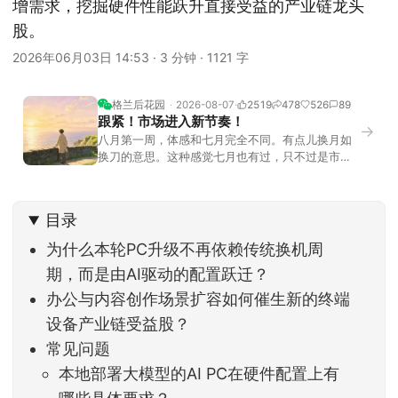
增需求，挖掘硬件性能跃升直接受益的产业链龙头
股。
2026年06月03日 14:53
·
3 分钟
·
1121 字
格兰后花园
2026-08-07
2519
478
526
89
跟紧！市场进入新节奏！
→
八月第一周，体感和七月完全不同。有点儿换月如
换刀的意思。这种感觉七月也有过，只不过是市场
开始往下走。当时最难受的是什么？很多前期最强
的科技方向连续杀估值、杀情绪，跌幅放在整个A股
历史都排得上号。很多同学人被折磨到根本没有打
目录
开账户的勇气。8月伊始，在这立秋的节气反倒让大
家感受到了春天般的暖风。指数涨了百点，交易额
为什么本轮PC升级不再依赖传统换机周
回暖到2
期，而是由AI驱动的配置跃迁？
办公与内容创作场景扩容如何催生新的终端
设备产业链受益股？
常见问题
本地部署大模型的AI PC在硬件配置上有