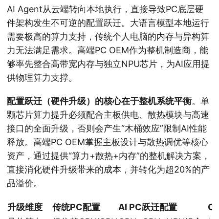
AI Agent从云端转向本地执行，直接导致PC底层硬
件架构发生不可逆的配置跃迁。大语言模型本地运行
需要极高的算力支持，传统个人电脑的内存与异构算
力无法满足需求。高端PC OEM作为整机制造商，能
够率先整合高带宽内存与独立NPU芯片，为AI应用提
供物理算力支撑。
配置跃迁（硬件升级）的核心在于整机系统平衡
。单
颗芯片算力提升必须配合主板供电、散热模块与高速
接口的全面升级，否则会产生“木桶效应”限制AI性能
释放。高端PC OEM掌握主板设计与散热调优等核心
资产，通过提供“算力+散热+内存”的整机解决方案，
直接消化硬件升级带来的成本，并转化为超20%的产
品溢价。
升级维度
传统PC配置
AI PC跃迁配置
O