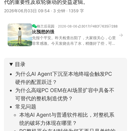
代的重要性及双轮驱动的受益逻辑。
2026年06月03日 09:54
·
3 分钟
·
1359 字
格兰后花园
2026-08-06
3017
483
635
288
比预想的强
→
先报个平安。昨天检查出阳了，大家很关心，心里
非常感激。今天发烧去吊了水，稍微好了些，可没
什么胃口，吃不下东西。估计下次直播脸上又要少
几两肉，上镜看上去会再瘦一些。不过今天市场倒
是蛮照顾我的，没太让人操心。成交额稳稳踩在2.5
目录
万亿以上，涨跌比虽然只有2789比2590，乍看上
去相差不大，但细看下来，跌幅超过3%的只有不到
为什么AI Agent下沉至本地终端会触发PC
硬件的配置跃迁？
为什么高端PC OEM在AI场景扩容中具备不
可替代的整机制造优势？
常见问题
本地AI Agent与普通软件相比，对整机系
统的破坏力体现在哪里？