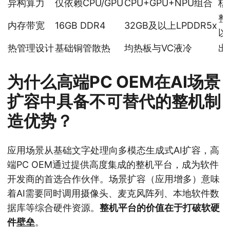
异构算力
仅依赖CPU/GPU
CPU+GPU+NPU组合
核
整
内存带宽
16GB DDR4
32GB及以上LPDDR5x
以
热管理设计
基础铜管散热
均热板与VC液冷
出
为什么高端PC OEM在AI场景
扩容中具备不可替代的整机制
造优势？
应用场景从基础文字处理向多模态生成式AI扩容，高
端PC OEM通过提供高度集成的整机平台，成为软件
开发商的首选合作伙伴。场景扩容（应用增多）意味
着AI需要同时调用摄像头、麦克风阵列、本地软件数
据库等综合硬件资源。
整机平台的价值在于打破软硬
件壁垒
。