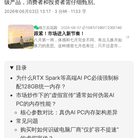
级产品，消费者和投资者需仔细甄别。
2026年06月03日 13:17
·
3 分钟
·
1133 字
格兰后花园
2026-08-07
1097
280
230
40
跟紧！市场进入新节奏！
→
八月第一周，体感和七月完全不同。有点儿换月如
换刀的意思。这种感觉七月也有过，只不过是市场
开始往下走。当时最难受的是什么？很多前期最强
的科技方向连续杀估值、杀情绪，跌幅放在整个A股
历史都排得上号。很多同学人被折磨到根本没有打
目录
开账户的勇气。8月伊始，在这立秋的节气反倒让大
家感受到了春天般的暖风。指数涨了百点，交易额
为什么RTX Spark等高端AI PC必须强制标
回暖到2
配128GB统一内存？
市场炒作下的“虚假宣传”通常如何伪装AI
PC的内存性能？
核心参数对比：真伪AI PC内存架构差异
常见问题
购买时如何识破电脑厂商“仅扩容不提速”