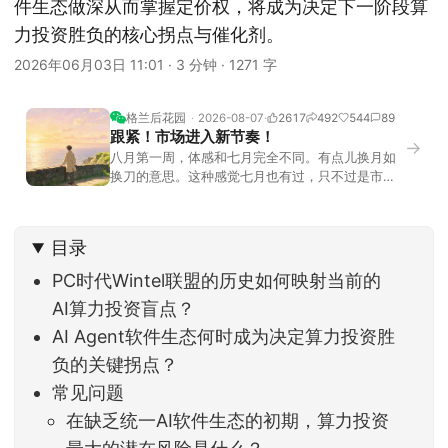
件生态做深从而掌握定价权，将成为决定下一阶段算
力投资胜负的核心拐点与催化剂。
2026年06月03日 11:01
·
3 分钟
·
1271 字
格兰后花园
2026-08-07
2617
492
544
89
跟紧！市场进入新节奏！
→
八月第一周，体感和七月完全不同。有点儿换月如
换刀的意思。这种感觉七月也有过，只不过是市场
开始往下走。当时最难受的是什么？很多前期最强
的科技方向连续杀估值、杀情绪，跌幅放在整个A股
历史都排得上号。很多同学人被折磨到根本没有打
目录
开账户的勇气。8月伊始，在这立秋的节气反倒让大
家感受到了春天般的暖风。指数涨了百点，交易额
PC时代Wintel联盟的历史如何映射当前的
回暖到2
AI算力投资盲点？
AI Agent软件生态何时成为决定算力投资胜
负的关键拐点？
常见问题
在缺乏统一AI软件生态的初期，算力投资