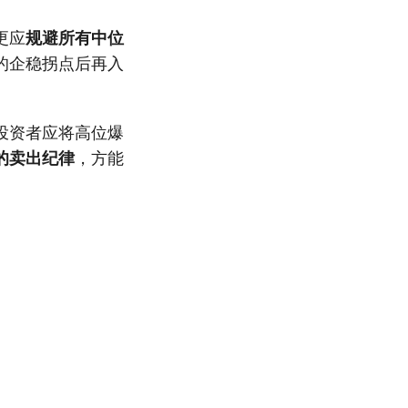
更应
规避所有中位
的企稳拐点后再入
投资者应将高位爆
的卖出纪律
，方能