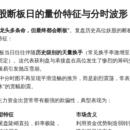
股断板日的量价特征与分时波形
“龙头多条命，但最终都会断板”
。复盘历史高位妖股的断
特征：
板当日往往伴随
历史级别的天量换手
（常见换手率激增至
而定）。这代表获利盘与承接盘在高位发生了惨烈的筹码
极易引发抛压雪崩。
中分时图不再呈现平滑流畅的推升，而是剧烈震荡，常表
水”的宽幅剧震。
主力资金出货常带有极强的欺骗性，典型表现为：
型特征
市场含义
尾盘陡峭直拉，斜率极陡，
利用资金优势制造弱转