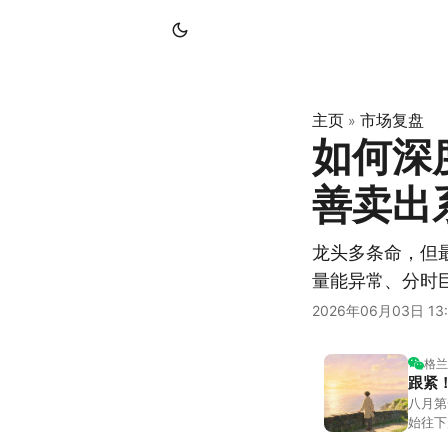
主页
市场复盘
»
如何深
善卖出
龙头多条命，但
量能异常、分时
2026年06月03日 13:
格兰
跟紧
八月第
始往下
都排得