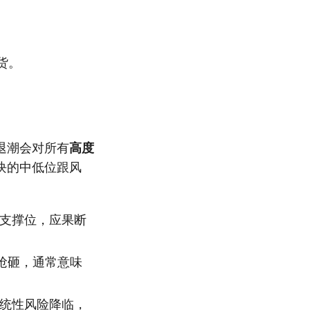
。
货。
退潮会对所有
高度
块的中低位跟风
支撑位，应果断
抢砸，通常意味
统性风险降临，