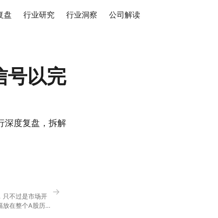
复盘
行业研究
行业洞察
公司解读
信号以完
行深度复盘，拆解
→
，只不过是市场开
幅放在整个A股历史
节气反倒让大家感受