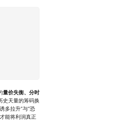
的
量价失衡、分时
历史天量的筹码换
诱多拉升”与“恐
，才能将利润真正