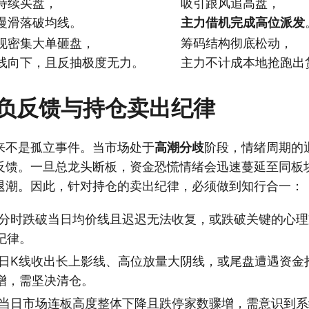
持续买盘，
吸引跟风追高盘，
慢滑落破均线。
主力借机完成高位派发
现密集大单砸盘，
筹码结构彻底松动，
线向下，且反抽极度无力。
主力不计成本地抢跑出
负反馈与持仓卖出纪律
来不是孤立事件。当市场处于
高潮分歧
阶段，情绪周期的
反馈。一旦总龙头断板，资金恐慌情绪会迅速蔓延至同板
退潮。因此，针对持仓的卖出纪律，必须做到知行合一：
分时跌破当日均价线且迟迟无法收复，或跌破关键的心理
纪律。
日K线收出长上影线、高位放量大阴线，或尾盘遭遇资金
增，需坚决清仓。
当日市场连板高度整体下降且跌停家数骤增，需意识到系