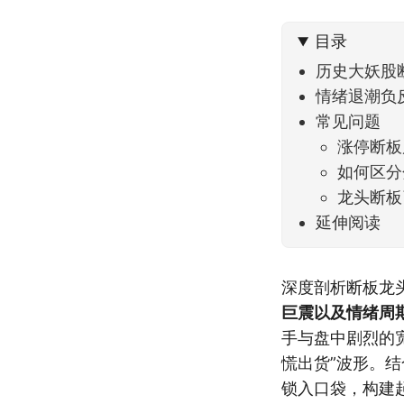
到了春
目录
历史大妖股
情绪退潮负
常见问题
涨停断板
如何区分
龙头断板
延伸阅读
深度剖析断板龙
巨震以及情绪周
手与盘中剧烈的
慌出货”波形。
锁入口袋，构建