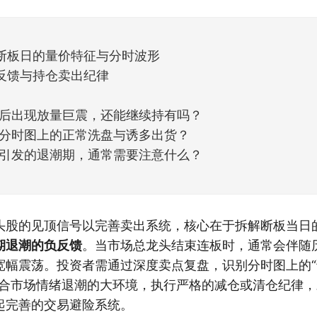
天般的暖风。指数涨了百点，交易额回暖到2
断板日的量价特征与分时波形
反馈与持仓卖出纪律
后出现放量巨震，还能继续持有吗？
分时图上的正常洗盘与诱多出货？
引发的退潮期，通常需要注意什么？
头股的见顶信号以完善卖出系统，核心在于拆解断板当日
期退潮的负反馈
。当市场总龙头结束连板时，通常会伴随
宽幅震荡。投资者需通过深度卖点复盘，识别分时图上的“
结合市场情绪退潮的大环境，执行严格的减仓或清仓纪律
起完善的交易避险系统。