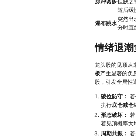
脉冲诱多
但缺乏
随后缓
突然出
瀑布跳水
分时直
情绪退潮
龙头股的见顶从
板
产生显著的负
股，引发全局性
破位防守：
若
执行
底仓减仓
形态破坏：
若
着见顶概率大
周期共振：
若