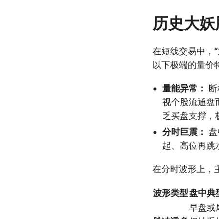
历史大妖
在短线交易中，
以下极端的量价
量能异常：
断
视个股流通盘
乏买盘支撑，
分时巨震：
盘
起、高位再跳
在分时波形上，
波形类型
盘中典
早盘或