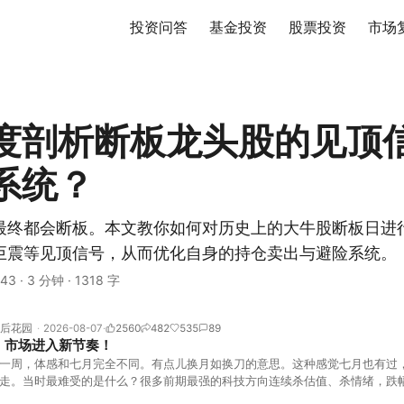
投资问答
基金投资
股票投资
市场
度剖析断板龙头股的见顶
系统？
最终都会断板。本文教你如何对历史上的大牛股断板日进
巨震等见顶信号，从而优化自身的持仓卖出与避险系统。
43
·
3 分钟
·
1318 字
后花园
2026-08-07
2560
482
535
89
！市场进入新节奏！
一周，体感和七月完全不同。有点儿换月如换刀的意思。这种感觉七月也有过
走。当时最难受的是什么？很多前期最强的科技方向连续杀估值、杀情绪，跌
上号。很多同学人被折磨到根本没有打开账户的勇气。8月伊始，在这立秋的