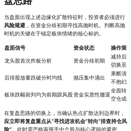
盘思路
当盘面出现上述边缘化扩散特征时，投资者必须进行
风险规避
，在资金分歧初期寻找高抛时机。判断高抛
时机的关键在于锚定板块情绪的核心标的。
盘面信号
资金状态
操作策
减持后
龙头股首次炸板分析
资金分歧初期
切换至
果断清
后排股放量跌破分时均线
抛压集中涌出
不抱幻
全面转
板块跌幅前列均为前期跟风股
资金实质性撤退
空仓或
在复盘思路的切换上，当确认热点扩散达到边界时，
应立即将复盘重点从“寻找进攻机会”转向“排查持仓风
险”
。此时需严格审视手中个股与核心逻辑的紧密