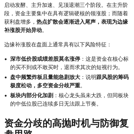
启动发酵、主升加速、见顶退潮三个阶段。在主升阶
段，资金主要集中在具有逻辑硬核的领涨股；而随着
获利盘增多，
热点扩散会逐渐进入尾声，表现为边缘
补涨股开始异动
。
边缘补涨股在盘面上通常具有以下风险特征：
深市低价股或绩差股莫名涨停
：这是资金在核心标
的买不到或不敢买时，退而求其次的短视行为。
盘中频繁炸板且量能急剧放大
：说明
跟风股的筹码
极度松动，多空资金分歧严重
。
板块内部分化加剧
：核心龙头虽未大跌，但同板块
的中低位股已连续多日无法跟上节奏。
资金分歧的高抛时机与防御复