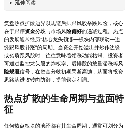
延伸阅读
复盘热点扩散边界以规避后排跟风股杀跌风险，核心
在于跟踪
资金分歧
与市场
风险偏好
的递减过程。热点
的发展通常经历“核心龙头领涨—板块内部联动—边
缘跟风股补涨”的周期。当资金开始溢出并炒作边缘
或劣质跟风股时，往往意味着领涨动能枯竭。投资者
可通过监控龙头股的炸板率、后排股的放量滞涨等
风
险规避
信号，在资金分歧初期果断高抛，从而将投资
思路从进攻转向防御，提前锁定利润。
热点扩散的生命周期与盘面特
征
任何热点板块的演绎都有其生命周期，通常可划分为