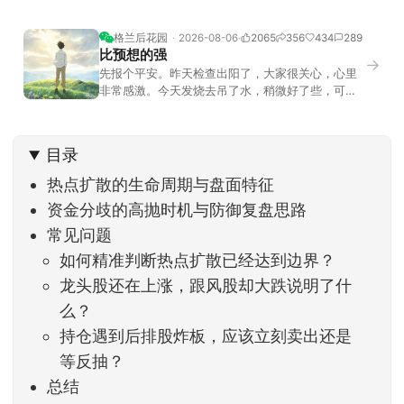
格兰后花园
2026-08-06
2065
356
434
289
比预想的强
→
先报个平安。昨天检查出阳了，大家很关心，心里
非常感激。今天发烧去吊了水，稍微好了些，可没
什么胃口，吃不下东西。估计下次直播脸上又要少
几两肉，上镜看上去会再瘦一些。不过今天市场倒
是蛮照顾我的，没太让人操心。成交额稳稳踩在2.5
目录
万亿以上，涨跌比虽然只有2789比2590，乍看上
去相差不大，但细看下来，跌幅超过3%的只有不到
热点扩散的生命周期与盘面特征
资金分歧的高抛时机与防御复盘思路
常见问题
如何精准判断热点扩散已经达到边界？
龙头股还在上涨，跟风股却大跌说明了什
么？
持仓遇到后排股炸板，应该立刻卖出还是
等反抽？
总结