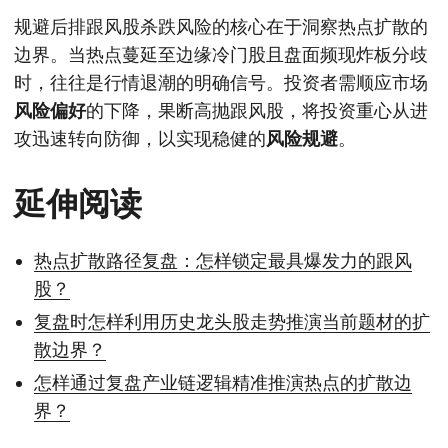
规避后排跟风股杀跌风险的核心在于洞察热点扩散的
边界。当热点蔓延至边缘冷门股且盘面频现炸板分歧
时，往往是行情退潮的明确信号。投资者需顺应市场
风险偏好
的下降，果断高抛跟风股，将投资重心从进
攻迅速转向防御，以实现稳健的
风险规避
。
延伸阅读
热点扩散路径复盘：怎样锁定最具爆发力的跟风
股？
复盘时怎样利用历史龙头股走势推演当前题材的扩
散边界？
怎样通过复盘产业链逻辑精准推演热点的扩散边
界？