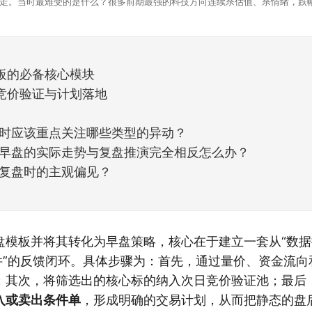
走。当时最难受的是什么？很多前期最强的科技方向连续杀估值、杀情绪，跌
上号。很多同学人被折磨到根本没有打开账户的勇气。8月伊始，在这立秋的
天般的暖风。指数涨了百点，交易额回暖到2
板的必备核心模块
竞价验证与计划落地
时应该重点关注哪些类型的异动？
早盘的实际走势与复盘推演完全相反怎么办？
复盘时的主观偏见？
盘模板并将其转化为早盘策略，核心在于建立一套从“数据
条件”的反馈闭环。具体步骤为：首先，通过量价、资金流
；其次，将筛选出的核心标的纳入次日竞价验证池；最后
入或卖出条件单
，形成明确的交易计划，从而把静态的盘