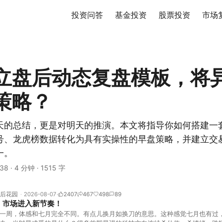
投资问答
基金投资
股票投资
市场
立盘后动态复盘模板，将
策略？
天的总结，更是对明天的推演。本文将指导你如何搭建一
号、龙虎榜数据转化为具有实操性的早盘策略，并建立交
一。
38
·
4 分钟
·
1515 字
后花园
2026-08-07
2407
467
498
89
！市场进入新节奏！
一周，体感和七月完全不同。有点儿换月如换刀的意思。这种感觉七月也有过