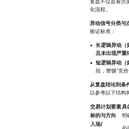
复盘不仅是看历
化流程。
异动信号分类与
验证标准：
长逻辑异动（
且未出现严重
短逻辑异动（
段，警惕“竞
从复盘结论到条
以参考以下结构
交易计划要素
具
标的与方向
明
入场/
必