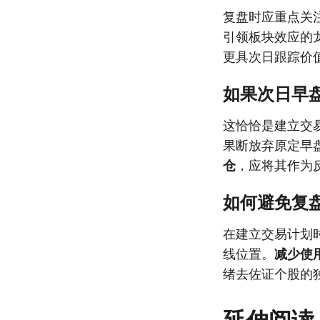
复盘时应重点关
引领板块效应的
更具次日跟踪价
如果次日早
这恰恰是建立交
果断放弃原定早
仓
，应将其作为
如何避免复
在建立交易计划
线位置。
减少使
绪去佐证个股的