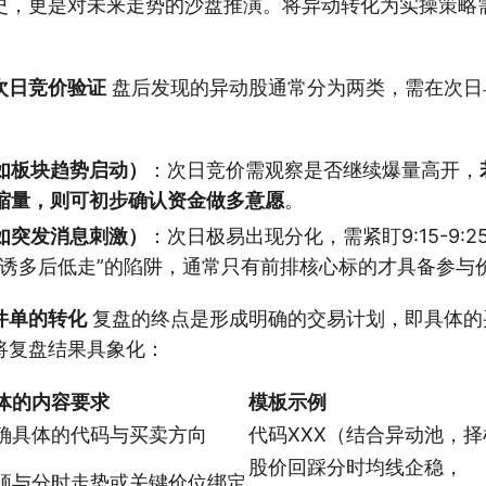
史，更是对未来走势的沙盘推演。将异动转化为实操策略
次日竞价验证
盘后发现的异动股通常分为两类，需在次日
如板块趋势启动）
：次日竞价需观察是否继续爆量高开，
缩量，则可初步确认资金做多意愿
。
如突发消息刺激）
：次日极易出现分化，需紧盯9:15-9:
价诱多后低走”的陷阱，通常只有前排核心标的才具备参与
件单的转化
复盘的终点是形成明确的交易计划，即具体的
将复盘结果具象化：
体的内容要求
模板示例
确具体的代码与买卖方向
代码XXX（结合异动池，
股价回踩分时均线企稳，
须与分时走势或关键价位绑定