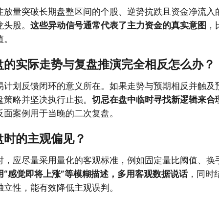
注放量突破长期盘整区间的个股、逆势抗跌且资金净流入
龙头股。
这些异动信号通常代表了主力资金的真实意图
，
值。
盘的实际走势与复盘推演完全相反怎么办？
易计划反馈闭环的意义所在。如果走势与预期相反并触及
盘策略并坚决执行止损。
切忌在盘中临时寻找新逻辑来合
反面案例用于当晚的二次复盘。
盘时的主观偏见？
时，应尽量采用量化的客观标准，例如固定量比阈值、换
用“感觉即将上涨”等模糊描述，多用客观数据说话
，同时
独立性，能有效降低主观误判。