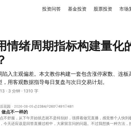
投资问答
基金投资
股票投资
市场
用情绪周期指标构建量化
？
易陷入主观偏差。本文教你构建一套包含涨停家数、连板
型，用客观数据指导每日复盘与次日交易计划。
13
·
3 分钟
·
1310 字
后花园
2026-08-05
2384
260
491
481
，做点不一样的
点不舒服，从下午开始状态就不是特别好，强撑着做完直播，感觉整个人快到
，今天还应该是回答直播过程中，大家留言问的问题。不过我想换一种方法，
言区照常开放，有什么关于市场今的问题，可以直接留言。如果别人问的问题