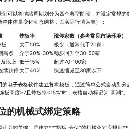
我们可以将情绪周期划分为四个典型阶段，并设定常规的
场整体体量变化动态调整，以实际行情为准）：
度
炸板率
涨停家数（参考常见市场环境）
3板
大于50%
极少（通常低于20家）
期高点
介于20%-30%
稳步回升至30-50家
板及以上
低于15%
超过70-100家
连续跌停
大于40%
快速缩减至30家以下
用的电子表格软件建立复盘模板，通过简单公式自动划分
连板高度>7且炸板率<15%”时，表格自动标记为“高潮”。
位的机械式绑定策略
计划的关键，是建立**“指标-仓位”的机械化对应规则*