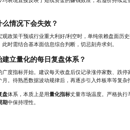
今均表现直接反映了短线资金的赚钱效应，若溢价持续走
什么情况下会失效？
宏观政策干预或行业重大利好/利空时，单纯依赖盘面历
。此时需结合基本面信息综合判断，切忌刻舟求剑。
始建立量化的每日复盘体系？
的广度指标开始。建议每天收盘后仅记录涨停家数、跌停
个月。待熟悉数据波动规律后，再逐步引入炸板率等复杂
复盘
体系，本质上是用
量化指标
丈量市场温度。严格执行
周期
中保持理性。