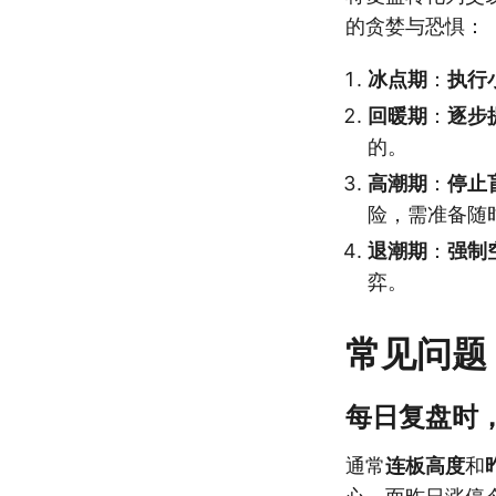
的贪婪与恐惧：
冰点期
：
执行
回暖期
：
逐步
的。
高潮期
：
停止
险，需准备随
退潮期
：
强制
弈。
常见问题
每日复盘时
通常
连板高度
和