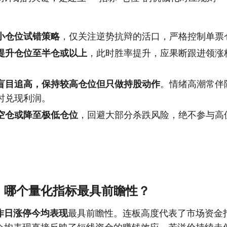
小仓位试错策略
，仅关注逆势抗辩的活口，严格控制单票
提升仓位至半仓或以上
，此时胜率提升，应果断跟进领涨
盲目追高，保持较高仓位但只做持股动作
。情绪高潮常伴
时兑现利润。
空仓或降至极低仓位
，回避大部分杀跌风险，绝不参与高
，哪个量化指标最具前瞻性？
昨日涨停今均表现
最具前瞻性。连板高度代表了市场资金