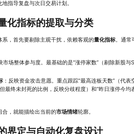
化地指导复盘与次日交易计划。
量化指标的提取与分类
体系，首先要剔除主观干扰，依赖客观的
量化指标
。通常
映市场整体参与度。最基础的是“涨停家数”（剔除新股与S
标
：反映资金攻击意愿。重点跟踪“最高连板天数”（代表
停但最终未封死的比例，反映分歧程度）和“昨日涨停今均
组合，就能描绘出当前的
市场情绪
轮廓。
的界定与自动化复盘设计