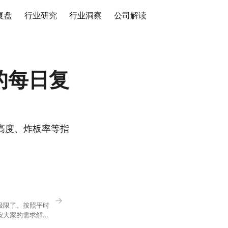
复盘
行业研究
行业洞察
公司解读
的每日复
高度、炸板率等指
→
极限了。按照平时
按大家的需求解
正好是你想问的，