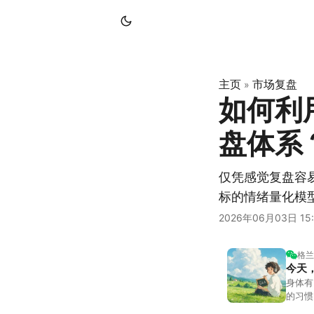
主页
市场复盘
»
如何利
盘体系
仅凭感觉复盘容
标的情绪量化模
2026年06月03日 15:
格兰
今天
身体有
的习惯
答。留