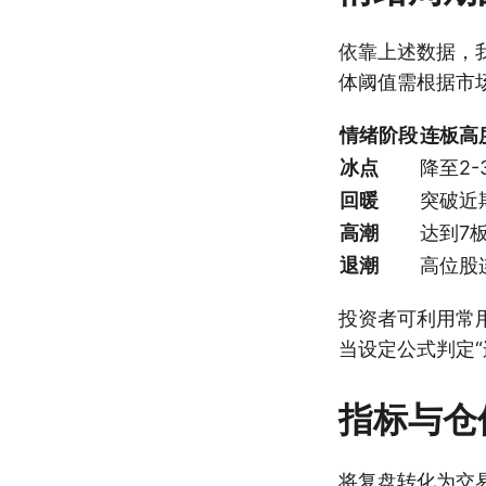
依靠上述数据，
体阈值需根据市
情绪阶段
连板高
冰点
降至2-
回暖
突破近
高潮
达到7
退潮
高位股
投资者可利用常
当设定公式判定“
指标与仓
将复盘转化为交易