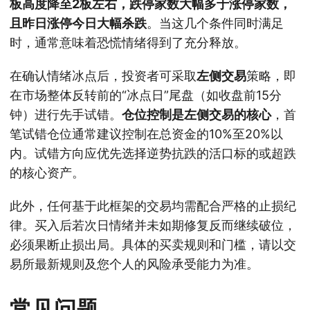
板高度降至2板左右，跌停家数大幅多于涨停家数，
且昨日涨停今日大幅杀跌
。当这几个条件同时满足
时，通常意味着恐慌情绪得到了充分释放。
在确认情绪冰点后，投资者可采取
左侧交易
策略，即
在市场整体反转前的“冰点日”尾盘（如收盘前15分
钟）进行先手试错。
仓位控制是左侧交易的核心
，首
笔试错仓位通常建议控制在总资金的10%至20%以
内。试错方向应优先选择逆势抗跌的活口标的或超跌
的核心资产。
此外，任何基于此框架的交易均需配合严格的止损纪
律。买入后若次日情绪并未如期修复反而继续破位，
必须果断止损出局。具体的买卖规则和门槛，请以交
易所最新规则及您个人的风险承受能力为准。
常见问题