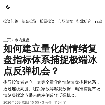
投资问答
基金投资
股票投资
市场复盘
行业研究
行业
主页
市场复盘
»
如何建立量化的情绪复
盘指标体系捕捉极端冰
点反弹机会？
指导投资者建立一套完全量化的情绪复盘指标体系，
通过连板高度、涨跌家数等客观数据，精准捕捉市场
情绪极端冰点带来的左侧反转反弹机会。
2026年06月02日 15:55
·
3 分钟
·
1154 字