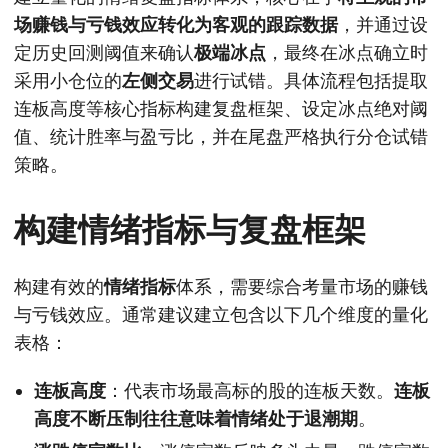
场赚钱与亏钱效应转化为客观的跟踪数据
，并通过设
定历史回测阈值来确认
极端冰点
，最终在冰点确立时
采用小仓位的
左侧交易
进行试错。具体流程包括提取
连板高度等核心指标构建复盘框架、设定冰点绝对阈
值、统计胜率与盈亏比，并在尾盘严格执行分仓试错
策略。
构建情绪指标与复盘框架
构建有效的
情绪指标
体系，需要综合考量市场的赚钱
与亏钱效应。通常建议建立包含以下几个维度的量化
表格：
连板高度
：代表市场最高标的股的连板天数。
连板
高度不断压制往往意味着情绪处于退潮期
。