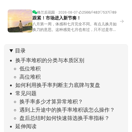
格兰后花园
2026-08-07
2566
483
537
89
跟紧！市场进入新节奏！
→
八月第一周，体感和七月完全不同。有点儿换月如
换刀的意思。这种感觉七月也有过，只不过是市场
开始往下走。当时最难受的是什么？很多前期最强
的科技方向连续杀估值、杀情绪，跌幅放在整个A股
历史都排得上号。很多同学人被折磨到根本没有打
目录
开账户的勇气。8月伊始，在这立秋的节气反倒让大
家感受到了春天般的暖风。指数涨了百点，交易额
换手率堆积的分类与本质区别
回暖到2
低位堆积
高位堆积
如何利用换手率判断主力底牌与复盘
常见问题
换手率多少才算异常堆积？
遇到上升途中的换手率堆积该怎么操作？
盘后总结时如何快速筛选换手率指标？
延伸阅读