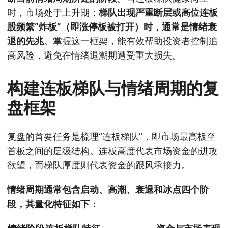
时，市场处于上升期；
梯队出现严重断层或高位连板
股频繁“炸板”（即涨停板被打开）时，通常是情绪衰
退的先兆
。掌握这一框架，能有效帮助投资者控制追
高风险，避免在情绪退潮期遭受重大损失。
构建连板梯队与情绪周期的复
盘框架
复盘的首要任务是梳理“连板梯队”，即市场最高板至
首板之间的层级结构。连板高度代表市场资金的进攻
欲望，而梯队厚度则代表资金的跟风承接力。
情绪周期通常包含启动、高潮、衰退和冰点四个阶
段，其量化特征如下
：