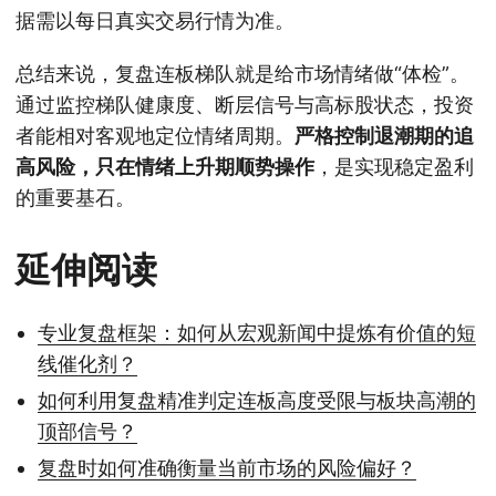
据需以每日真实交易行情为准。
总结来说，复盘连板梯队就是给市场情绪做“体检”。
通过监控梯队健康度、断层信号与高标股状态，投资
者能相对客观地定位情绪周期。
严格控制退潮期的追
高风险，只在情绪上升期顺势操作
，是实现稳定盈利
的重要基石。
延伸阅读
专业复盘框架：如何从宏观新闻中提炼有价值的短
线催化剂？
如何利用复盘精准判定连板高度受限与板块高潮的
顶部信号？
复盘时如何准确衡量当前市场的风险偏好？