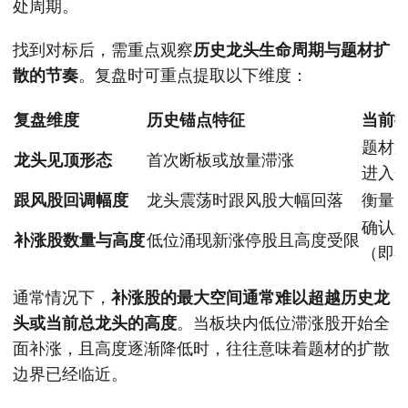
处周期。
找到对标后，需重点观察
历史龙头生命周期与题材扩
散的节奏
。复盘时可重点提取以下维度：
复盘维度
历史锚点特征
当前
题材
龙头见顶形态
首次断板或放量滞涨
进入
跟风股回调幅度
龙头震荡时跟风股大幅回落
衡量
确认
补涨股数量与高度
低位涌现新涨停股且高度受限
（即
通常情况下，
补涨股的最大空间通常难以超越历史龙
头或当前总龙头的高度
。当板块内低位滞涨股开始全
面补涨，且高度逐渐降低时，往往意味着题材的扩散
边界已经临近。