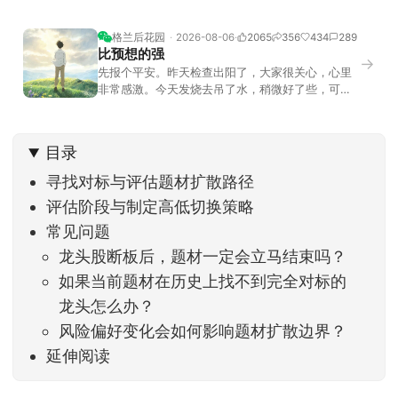
格兰后花园
2026-08-06
2065
356
434
289
比预想的强
→
先报个平安。昨天检查出阳了，大家很关心，心里
非常感激。今天发烧去吊了水，稍微好了些，可没
什么胃口，吃不下东西。估计下次直播脸上又要少
几两肉，上镜看上去会再瘦一些。不过今天市场倒
是蛮照顾我的，没太让人操心。成交额稳稳踩在2.5
目录
万亿以上，涨跌比虽然只有2789比2590，乍看上
去相差不大，但细看下来，跌幅超过3%的只有不到
寻找对标与评估题材扩散路径
评估阶段与制定高低切换策略
常见问题
龙头股断板后，题材一定会立马结束吗？
如果当前题材在历史上找不到完全对标的
龙头怎么办？
风险偏好变化会如何影响题材扩散边界？
延伸阅读