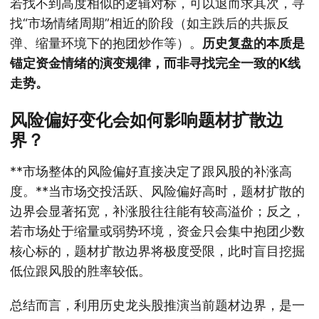
若找不到高度相似的逻辑对标，可以退而求其次，寻
找“市场情绪周期”相近的阶段（如主跌后的共振反
弹、缩量环境下的抱团炒作等）。
历史复盘的本质是
锚定资金情绪的演变规律，而非寻找完全一致的K线
走势。
风险偏好变化会如何影响题材扩散边
界？
**市场整体的风险偏好直接决定了跟风股的补涨高
度。**当市场交投活跃、风险偏好高时，题材扩散的
边界会显著拓宽，补涨股往往能有较高溢价；反之，
若市场处于缩量或弱势环境，资金只会集中抱团少数
核心标的，题材扩散边界将极度受限，此时盲目挖掘
低位跟风股的胜率较低。
总结而言，利用历史龙头股推演当前题材边界，是一