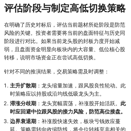
评估阶段与制定高低切换策略
在明确了历史对标后，评估当前题材所处阶段是防范
风险的关键。投资者需要将当前的盘面特征与历史同
阶段进行对比。如果当前龙头股的封板力度开始减
弱，且盘面资金明显向板块内的大容量、低位核心股
转移，说明市场资金正在尝试高低切换。
针对不同的推演结果，交易策略需及时调整：
主升扩散期
：龙头缩量加速，跟风股良性轮动。此
时策略应以持股或沿均线低吸龙头为主。
滞涨分歧期
：龙头宽幅震荡，补涨股开始活跃。
此
时应回避中位跟风股的接力风险，防范高位接盘。
边界衰退期
：补涨股快速失效，板块亏钱效应蔓
延。策略需转向收缩防线，将仓位转移至非相关的