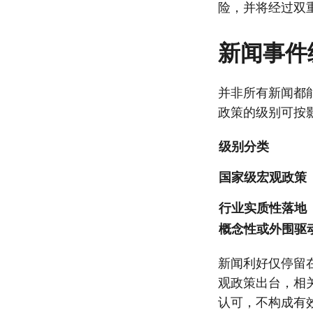
险，并将经过双
新闻事件
并非所有新闻都
政策的级别可按
级别分类
国家级宏观政策
行业实质性落地
概念性或外围驱
新闻利好仅停留
观政策出台，相
认可，不构成有