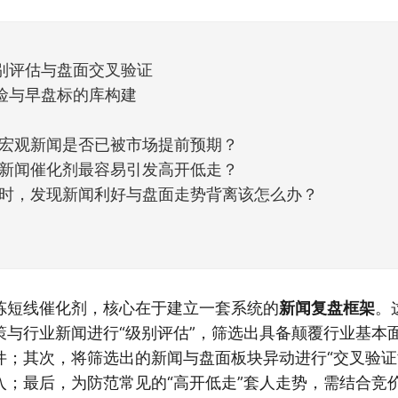
但细看下来，跌幅超过3%的只有不到
别评估与盘面交叉验证
险与早盘标的库构建
宏观新闻是否已被市场提前预期？
新闻催化剂最容易引发高开低走？
时，发现新闻利好与盘面走势背离该怎么办？
炼短线催化剂，核心在于建立一套系统的
新闻复盘框架
。
策与行业新闻进行“级别评估”，筛选出具备颠覆行业基本
件；其次，将筛选出的新闻与盘面板块异动进行“交叉验证
入；最后，为防范常见的“高开低走”套人走势，需结合竞