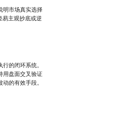
说明市场真实选择
轻易主观抄底或逆
执行的闭环系统。
持用盘面交叉验证
波动的有效手段。