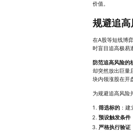
价值。
规避追高
在A股等短线博
时盲目追高极易遭
防范追高风险的
却突然放出巨量
块内领涨股在开
为规避追高风险
筛选标的
：建
预设触发条件
严格执行验证