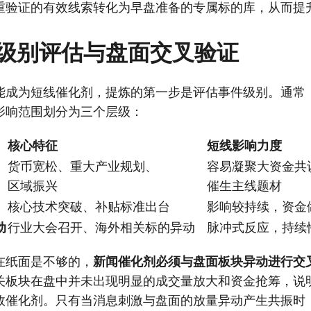
重验证的有效线索转化为早盘准备的专属标的库，从而提
级别评估与盘面交叉验证
能成为短线催化剂，提炼的第一步是评估事件级别。通常
影响范围划分为三个层级：
核心特征
短线影响力度
货币宽松、重大产业规划、
容易凝聚大资金共
区域振兴
催生主线题材
核心技术突破、补贴标准出台
影响较持续，资金
动
行业大会召开、海外相关标的异动
脉冲式反应，持续
在纸面是不够的，
新闻催化剂必须与盘面板块异动进行交
关板块在盘中并未出现明显的成交量放大和资金抢筹，说
效催化剂。只有当消息刺激与盘面的放量异动产生共振时