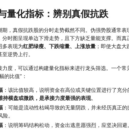
与量化指标：辨别真假抗跌
潮期，真假抗跌股的分时走势截然不同。伪强势股通常表
，分时图呈现单边下滑走势，且下方缺乏量能支撑。而真
图多表现为
红肥绿瘦、下跌缩量、上涨放量
；即使大盘大
甚至逆势上行。
接力度，可以通过构建量化指标来进行龙头筛选。一个常
幅的比值”：
幅
：该比值较高，说明资金在高位或关键位置进行了充分
维持横盘或微跌，是承接力度最强的表现
。
幅
：可能是流动性枯竭导致的无量阴跌，并未经历真正的
风险。
幅
：说明筹码结构松动，资金出逃意愿强烈，应坚决回避