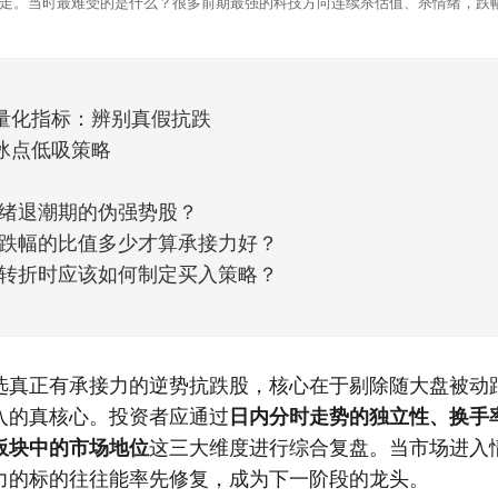
走。当时最难受的是什么？很多前期最强的科技方向连续杀估值、杀情绪，跌
上号。很多同学人被折磨到根本没有打开账户的勇气。8月伊始，在这立秋的
天般的暖风。指数涨了百点，交易额回暖到2
量化指标：辨别真假抗跌
冰点低吸策略
绪退潮期的伪强势股？
跌幅的比值多少才算承接力好？
转折时应该如何制定买入策略？
选真正有承接力的逆势抗跌股，核心在于剔除随大盘被动
入的真核心。投资者应通过
日内分时走势的独立性、换手
板块中的市场地位
这三大维度进行综合复盘。当市场进入
力的标的往往能率先修复，成为下一阶段的龙头。