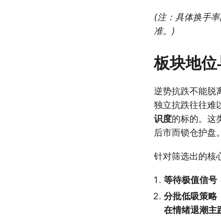
(注：具体换手
准。)
板块地位
逆势抗跌不能脱
独立抗跌往往难
识度
的标的。这
后市而锁仓护盘
针对筛选出的核
等待极值信号
分批低吸策略
在情绪退潮主