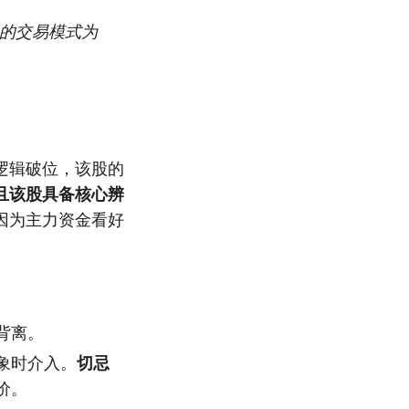
人的交易模式为
逻辑破位，该股的
且该股具备核心辨
因为主力资金看好
背离。
象时介入。
切忌
价。