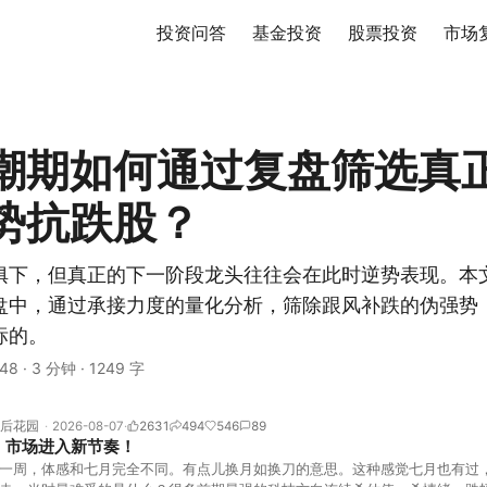
投资问答
基金投资
股票投资
市场
潮期如何通过复盘筛选真
势抗跌股？
俱下，但真正的下一阶段龙头往往会在此时逆势表现。本
盘中，通过承接力度的量化分析，筛除跟风补跌的伪强势
标的。
48
·
3 分钟
·
1249 字
后花园
2026-08-07
2631
494
546
89
！市场进入新节奏！
一周，体感和七月完全不同。有点儿换月如换刀的意思。这种感觉七月也有过