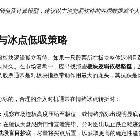
率阈值及计算模型，建议以主流交易软件的客观数据或个
与冰点低吸策略
离板块逻辑孤立看待。如果一只股票所在板块整体退潮且
以持久。在市场复盘中，应寻找那些
板块逻辑依然坚挺，
类股票通常是对板块指数带动作用最大的龙头，其抗跌是
。
心标的，合理的介入时机通常在情绪冰点转折时：
：观察市场连板高度压缩至极值，或情绪指标出现明显底
：在确认大盘恐慌情绪宣泄完毕、分时图出现止跌企稳迹
跌段盲目抄底
，尽量将买点后置，以获取更高的确定性溢