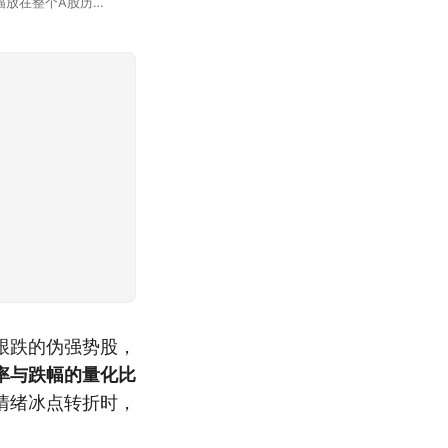
幅放在整个A股历史
节气反倒让大家感受
跟跌的伪强势股，
率与跌幅的量化比
情绪冰点转折时，