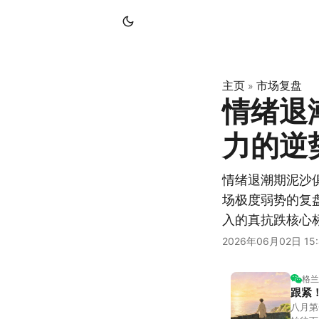
主页
市场复盘
»
情绪退
力的逆
情绪退潮期泥沙
场极度弱势的复
入的真抗跌核心
2026年06月02日 15:
格兰
跟紧
八月第