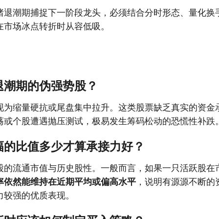
绪退潮期捕捉下一阶段龙头，必须结合分时形态、量化换
在市场冰点转折时从容低吸。
退潮期的伪强势股？
现为缩量硬抗或尾盘集中拉升。这类股票缺乏真实的资金
荡或个股遭遇抛压测试，极易发生筹码松动的恐慌性补跌
幅的比值多少才算承接力好？
股的流通市值与历史股性。一般而言，如果一只活跃股在
率依然能维持在近期平均或偏高水平
，说明有源源不断的
力较强的优质表现。