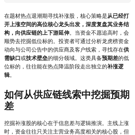
在题材热点退潮期寻找补涨股，核心策略是
从已经打
开上涨空间的高位核心龙头出发，深度复盘其业务结
构，向供应链的上下游延伸
。当资金不愿追高时，会
顺势去挖掘低位标的。投资者可通过分析龙虎榜资金
动向与公司公告中的供应商及客户线索，寻找存在
供
需缺口
或
技术壁垒
的细分领域。这类具备
预期差
的低
位标的，往往能在热点降温阶段走出独立的
补涨逻
辑
。
如何从供应链线索中挖掘预期
差
挖掘补涨股的核心在于信息差与逻辑推演。主线上涨
时，资金往往只关注主营业务高度相关的核心股，但