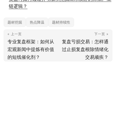
链逻辑？
题材挖掘
热点降温
题材持续性
« 上一页
下一页 »
专业复盘框架：如何从
复盘亏损交易：怎样通
宏观新闻中提炼有价值
过止损复盘根除情绪化
的短线催化剂？
交易顽疾？
本站内容基于公开信息整理，仅供参考，不构成任何投资建议。投资有风险，据
此操作风险自担；具体产品与规则以官方及监管最新披露为准。