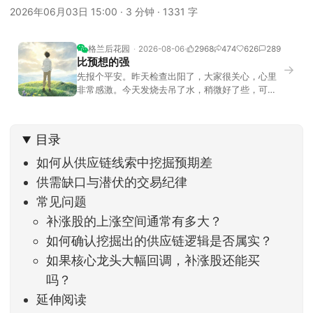
2026年06月03日 15:00
·
3 分钟
·
1331 字
格兰后花园
2026-08-06
2968
474
626
289
比预想的强
→
先报个平安。昨天检查出阳了，大家很关心，心里
非常感激。今天发烧去吊了水，稍微好了些，可没
什么胃口，吃不下东西。估计下次直播脸上又要少
几两肉，上镜看上去会再瘦一些。不过今天市场倒
是蛮照顾我的，没太让人操心。成交额稳稳踩在2.5
目录
万亿以上，涨跌比虽然只有2789比2590，乍看上
去相差不大，但细看下来，跌幅超过3%的只有不到
如何从供应链线索中挖掘预期差
供需缺口与潜伏的交易纪律
常见问题
补涨股的上涨空间通常有多大？
如何确认挖掘出的供应链逻辑是否属实？
如果核心龙头大幅回调，补涨股还能买
吗？
延伸阅读